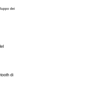
iluppo dei
del
etooth di