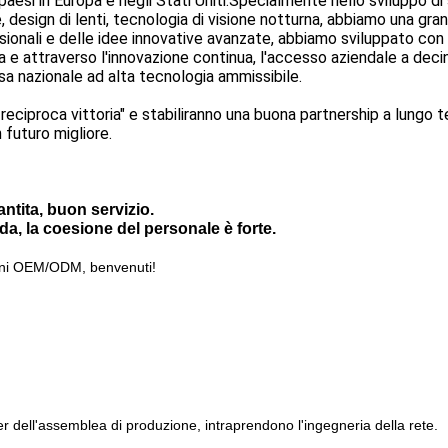
0 paesi in Europa e negli Stati Uniti.Specialmente nello sviluppo d
, design di lenti, tecnologia di visione notturna, abbiamo una gra
ionali e delle idee innovative avanzate, abbiamo sviluppato co
ta e attraverso l'innovazione continua, l'accesso aziendale a deci
a nazionale ad alta tecnologia ammissibile.
à, reciproca vittoria" e stabiliranno una buona partnership a lungo 
 futuro migliore.
antita, buon servizio.
ida, la coesione del personale è forte.
ini OEM/ODM, benvenuti!
r dell'assemblea di produzione, intraprendono l'ingegneria della rete.