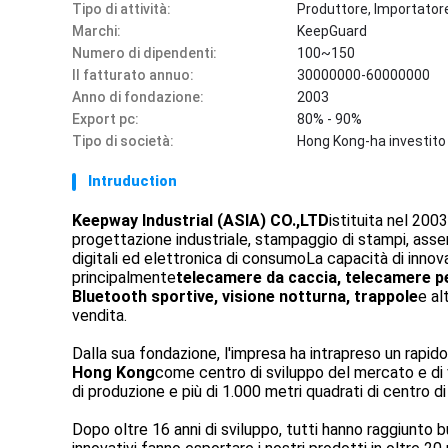
Tipo di attività:
Produttore, Importatore
Marchi:
KeepGuard
Numero di dipendenti:
100~150
Il fatturato annuo:
30000000-60000000
Anno di fondazione:
2003
Export pc:
80% - 90%
Tipo di società:
Hong Kong-ha investito
Intruduction
Keepway Industrial (ASIA) CO.,LTD
istituita nel 200
progettazione industriale, stampaggio di stampi, ass
digitali ed elettronica di consumoLa capacità di inno
principalmente
telecamere da caccia, telecamere per
Bluetooth sportive, visione notturna, trappole
e al
vendita.
Dalla sua fondazione, l'impresa ha intrapreso un rapido 
Hong Kong
come centro di sviluppo del mercato e di 
di produzione e più di 1.000 metri quadrati di centro di
Dopo oltre 16 anni di sviluppo, tutti hanno raggiunto buo