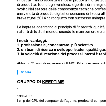
innovativi fanno esportare i nostri prodotti in oltre 2
di prodotto, tecnologia wireless, algoritmi di immagine
svolta.Nel settore delle conoscenze tecniche profess
una varietà di prodotti digitali di consumo di fascia al
brevetti,nel 2014 ha raggiunto con successo un'impres
Le imprese aderiranno al principio di "integrità, qualit
i clienti di tutto il mondo, unendo le mani per creare un
I nostri vantaggi:
1, professionale, concentrato, più selettivo.
2, un team di ricerca e sviluppo leader, qualità gar
3, la velocità di reazione dei processi interni è rap
Abbiamo 21 anni di esperienza OEM/ODM e riceviamo ord
Storia
GRUPPO DI
KEEPTIME
1996-1999
I chip del CPU del computer dell'agente, prodotti di compute