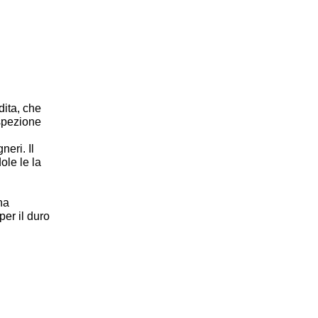
dita, che
ispezione
neri. Il
ole le la
na
per il duro