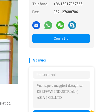
Telefono:
+86 15017967565
Fax:
852--27688706
Contatto
Scrivici
siatico,