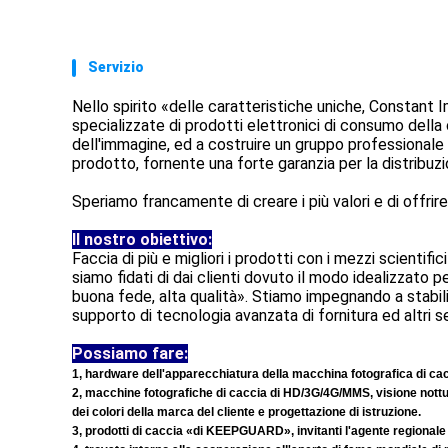
Servizio
Nello spirito «delle caratteristiche uniche, Constant
specializzate di prodotti elettronici di consumo della
dell'immagine, ed a costruire un gruppo professionale 
prodotto, fornente una forte garanzia per la distribuzi
Speriamo francamente di creare i più valori e di offrire i
Il nostro obiettivo:
Faccia di più e migliori i prodotti con i mezzi scientifi
siamo fidati di dai clienti dovuto il modo idealizzato pe
buona fede, alta qualità». Stiamo impegnando a stabilir
supporto di tecnologia avanzata di fornitura ed altri serv
Possiamo fare:
1, hardware dell'apparecchiatura della macchina fotografica di ca
2, macchine fotografiche di caccia di HD/3G/4G/MMS, visione nottu
dei colori della marca del cliente e progettazione di istruzione.
3, prodotti di caccia «di KEEPGUARD», invitanti l'agente regionale