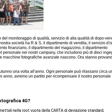
o del monitoraggio di qualità, servizio di alta qualità di dopo-ven
ostra società ha R & S, il dipartimento di vendita, il servizio d'
mento finanziario, il dipartimento del magazzino, il dipartimento
del personale nei nostri campany, che includono più di dieci ingeg
te macchine fotografiche avanzate nascono. Ora stanno provand
autunno una volta all'anno. Ogni personale può rilassarsi circa u
ni anno, avremo un partito per ricompensare il nostro personale 
fotografica 4G?
e mettali nella root vuota della CARTA di deviazione standard;