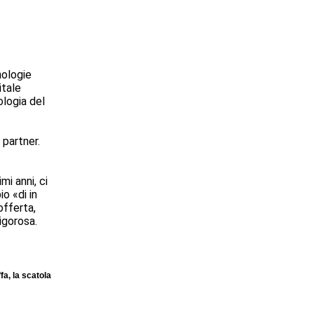
nologie
itale
ologia del
 partner.
mi anni, ci
io «di in
offerta,
rigorosa.
a, la scatola