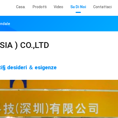
Casa.
Prodotti
Video
Su Di Noi
Contattaci
endale
IA ) CO.,LTD
enti§ desideri ＆ esigenze