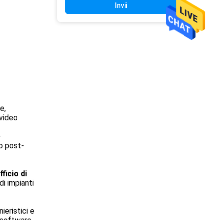
Invii
e,
 video
e
io post-
fficio di
di impianti
ieristici e