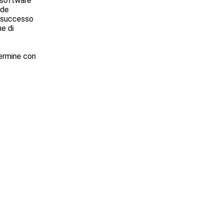
i software
nde
n successo
ne di
termine con