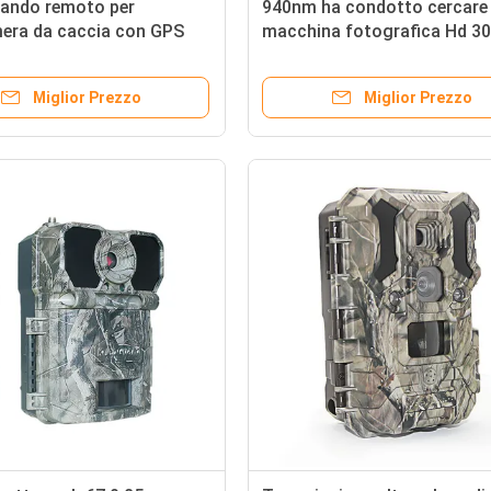
ando remoto per
940nm ha condotto cercare 
era da caccia con GPS
macchina fotografica Hd 3
180mA della traccia
programmabile
Miglior Prezzo
Miglior Prezzo