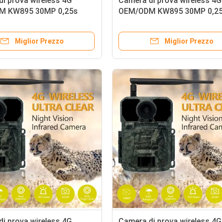
i prova wireless 4G
Camera di prova wireless 4G
M KW895 30MP 0,25s
OEM/ODM KW895 30MP 0,2
 di attivazione integrata in
velocità di attivazione integ
SIM IP67
scheda SIM IP67
Miglior Prezzo
Miglior Prezzo
i prova wireless 4G
Camera di prova wireless 4G