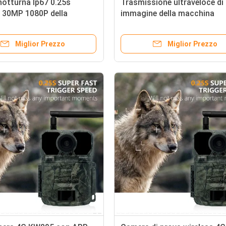
notturna Ip67 0.25s
Trasmissione ultraveloce di
M 30MP 1080P della
immagine della macchina
 fotografica della
fotografica programmabile
di GPS del fuoco fisso
impermeabile della traccia 4
Miglior Prezzo
Miglior Prezzo