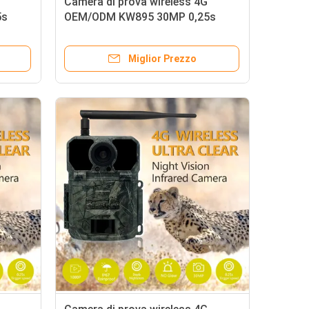
Camera di prova wireless 4G
5s
OEM/ODM KW895 30MP 0,25s
rata in
velocità di attivazione integrata in
scheda SIM IP67
Miglior Prezzo