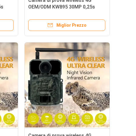
Camera di prova wireless 4G
5s
OEM/ODM KW895 30MP 0,25s
rata in
velocità di attivazione integrata in
scheda SIM IP67
Miglior Prezzo
Camera di prova wireless 4G