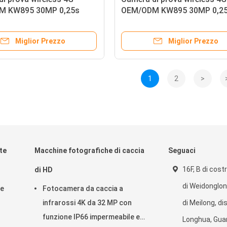
M KW895 30MP 0,25s
OEM/ODM KW895 30MP 0,2
 di attivazione integrata in
velocità di attivazione integ
SIM IP67
scheda SIM IP67
Miglior Prezzo
Miglior Prezzo
1
2
>
te
Macchine fotografiche di caccia
Seguaci
16F, B di cost
di HD
di Weidonglong
ze
Fotocamera da caccia a
infrarossi 4K da 32 MP con
di Meilong, di
funzione IP66 impermeabile e
Longhua, Gua