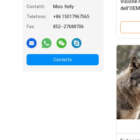
Visione 
Contatti:
Miss. Kelly
dell'OE
macchina
Telefono:
+86 15017967565
traccia 
Fax:
852--27688706
Contatto