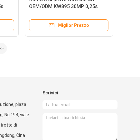
5s
OEM/ODM KW895 30MP 0,25s
rata in
velocità di attivazione integrata in
scheda SIM IP67
Miglior Prezzo
>>
Scrivici
ruzione, plaza
, No.194, viale
stretto di
ngdong, Cina