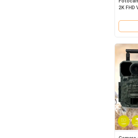
Fotocam
2K FHD 
impermea
archiviaz
fauna se