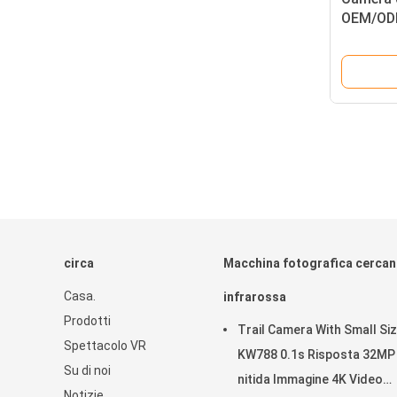
OEM/OD
velocità
scheda 
circa
Macchina fotografica cercan
Casa.
infrarossa
Prodotti
Trail Camera With Small Si
Spettacolo VR
KW788 0.1s Risposta 32MP
Su di noi
nitida Immagine 4K Video
Notizie