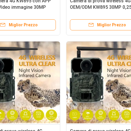
era 4G KW895 con APP
Camera di prova wireless 4G
Video immagine 30MP
OEM/ODM KW895 30MP 0,2
bile IP67 fino a 512GB di
velocità di attivazione integ
ione per la ricerca sulla
scheda SIM IP67
Miglior Prezzo
Miglior Prezzo
lvatica