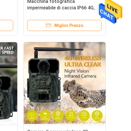
Macchina fotografica
impermeabile di caccia IP66 4G,
macchina fotografica del gioco
G
della traccia di Victure della carta
Miglior Prezzo
di deviazione standard