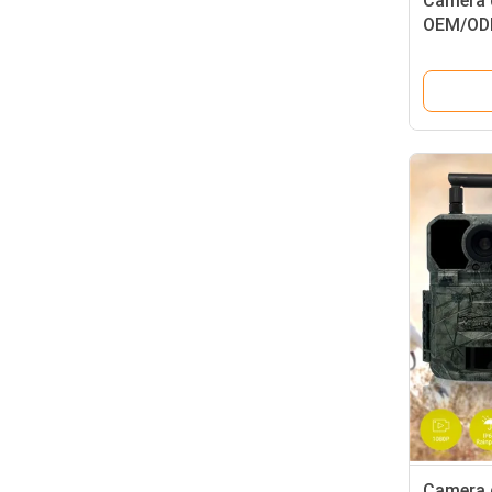
Camera d
OEM/OD
velocità
scheda 
Camera d