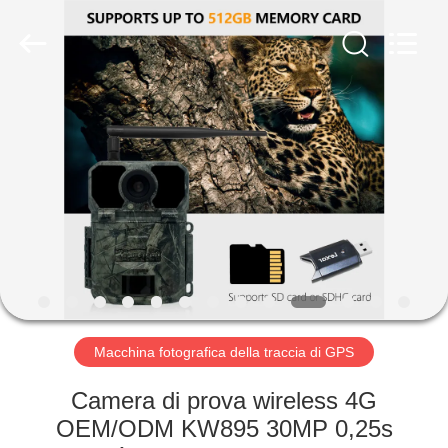
2026
KEEPWAY
INDUSTRIAL
(
ASIA
)
CO.,LTD.
All
CASA.
Rights
Reserved.
PRODOTTI
VIDEO
SU
DI
NOI
Macchina fotografica della traccia di GPS
Camera di prova wireless 4G
VISITA
OEM/ODM KW895 30MP 0,25s