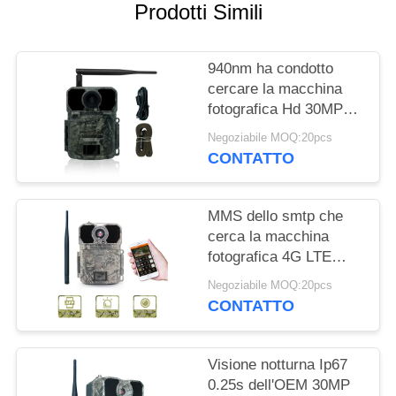
Prodotti Simili
MAPPA
DEL
940nm ha condotto
SITO
cercare la macchina
fotografica Hd 30MP
180mA della traccia
Negoziabile MOQ:20pcs
POLITICA
programmabile
CONTATTO
SULLA
PRIVACY
MMS dello smtp che
cerca la macchina
fotografica 4G LTE
GPS IP67 della traccia
Negoziabile MOQ:20pcs
impermeabile
CONTATTO
Visione notturna Ip67
0.25s dell'OEM 30MP