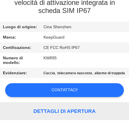
ALLA
velocità di attivazione integrata in
scheda SIM IP67
FABBRICA
Luogo di origine:
Cina Shenzhen
CONTROLLO
DELLA
Marca:
KeepGuard
QUALITÀ
Certificazione:
CE FCC RoHS IP67
Numero di
KW895
modello:
CONTATTACI
Evidenziare:
,
,
Caccia
telecamera nascosta
allarme di trappola
NOTIZIE
CONTATTACI!
CHIEDI
UN
DETTAGLI DI APERTURA
PREVENTIVO