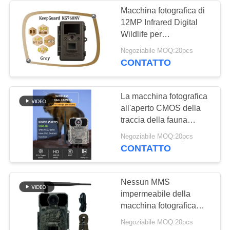
Macchina fotografica di
12MP Infrared Digital
28
Wildlife per
Cercare gli
l'esplorazione,
Negoziabile MOQ:20pcs
KeepGuard 760NV
CONTATTO
accessori della
macchina
La macchina fotografica
fotografica
all'aperto CMOS della
traccia della fauna
selvatica di MMS di
22
Negoziabile MOQ:20pcs
GSM cammuffa 30MP
CONTATTO
Macchina
4G 1080P che cerca la
macchina fotografica
fotografica cellulare
Nessun MMS
impermeabile della
del gioco
macchina fotografica
Ip65 4g 0.25s GSM della
Negoziabile MOQ:20pcs
traccia di incandescenza