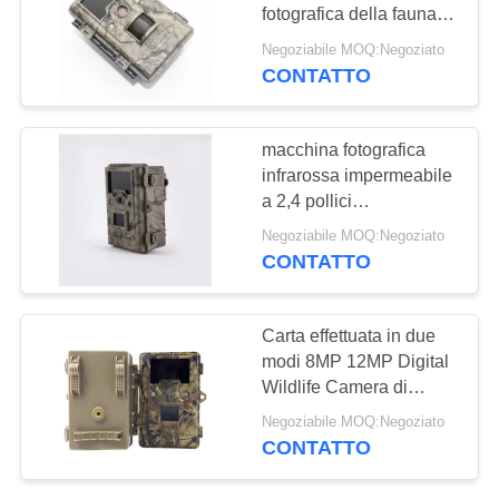
fotografica della fauna
MAPPA
selvatica di 64GB Digital
Negoziabile MOQ:Negoziato
DEL
CONTATTO
48
SITO
Macchina
macchina fotografica
fotografica senza fili
infrarossa impermeabile
POLITICA
a 2,4 pollici
della traccia
SULLA
programmabile della
Negoziabile MOQ:Negoziato
traccia IP54
PRIVACY
CONTATTO
44
Carta effettuata in due
Macchina
modi 8MP 12MP Digital
Wildlife Camera di
fotografica di WIFI
deviazione standard
Negoziabile MOQ:Negoziato
Bluetooth
CONTATTO