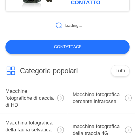
CONTATTO
0.26s 4G
14
Macchina
loading...
fotografica del
giardino della fauna
CONTATTACI!
selvatica
Categorie popolari
Tutti
27
Macchina
Macchine
Macchina fotografica
fotografica della
fotografiche di caccia
cercante infrarossa
di HD
traccia di GPS
Macchina fotografica
macchina fotografica
della fauna selvatica
della traccia 4G