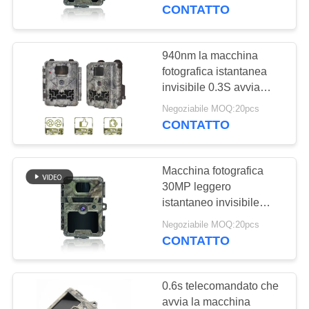
ALLA
emette luce PIR For
CONTATTO
Hunting
FABBRICA
940nm la macchina
37
CONTROLLO
fotografica istantanea
Macchina
invisibile 0.3S avvia
DELLA
cercare dei cervi
fotografica della
Negoziabile MOQ:20pcs
QUALITÀ
all'aperto
CONTATTO
fauna selvatica di
CONTATTACI
Digital
Macchina fotografica
30MP leggero
NOTIZIE
istantaneo invisibile
67
1080P KW571 della
Negoziabile MOQ:20pcs
macchina
fauna selvatica di PIR
CONTATTO
CHIEDI
940nm Digital
fotografica della
UN
0.6s telecomandato che
traccia 4G
PREVENTIVO
avvia la macchina