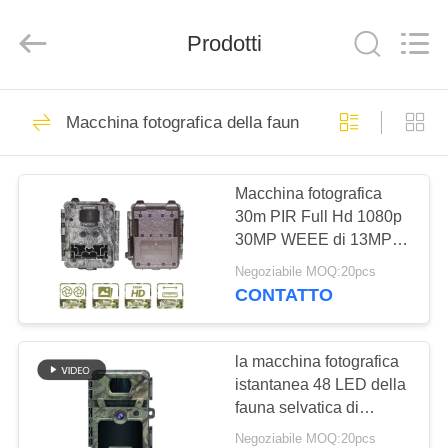
2026
KEEPWAY
INDUSTRIAL
(
Prodotti
ASIA
)
CO.,LTD.
All
CASA.
Rights
199
Reserved.
Macchina fotografica della fauna selvatica di Digita
Macchine
PRODOTTI
fotografiche di
Macchina fotografica
30m PIR Full Hd 1080p
caccia di HD
VIDEO
30MP WEEE di 13MP
Cmos Wildview Game
Negoziabile MOQ:20pcs
SU
CONTATTO
77
DI
Macchina
NOI
la macchina fotografica
istantanea 48 LED della
fotografica cercante
fauna selvatica di
VISITA
940nm Digital non non
infrarossa
Negoziabile MOQ:20pcs