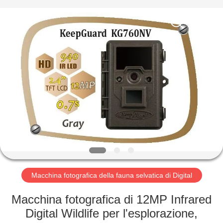
2026
KEEPWAY
INDUSTRIAL
(
ASIA
)
CO.,LTD.
All
CASA.
Rights
Reserved.
PRODOTTI
VIDEO
SU
DI
NOI
Macchina fotografica della fauna selvatica di Digital
Macchina fotografica di 12MP Infrared
VISITA
Digital Wildlife per l'esplorazione,