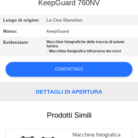
ALLA
KeepGuard 760NV
FABBRICA
Luogo di origine:
La Cina Shenzhen
CONTROLLO
Marca:
KeepGuard
DELLA
Evidenziare:
Macchine fotografiche della traccia di azione
furtiva
QUALITÀ
,
Macchina fotografica infrarossa dei cervi
CONTATTACI!
CONTATTACI
NOTIZIE
DETTAGLI DI APERTURA
CHIEDI
Prodotti Simili
UN
PREVENTIVO
Macchina fotografica