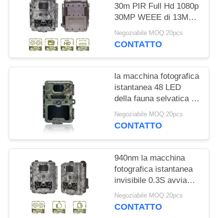
30m PIR Full Hd 1080p
MAPPA
30MP WEEE di 13MP
Cmos Wildview Game
DEL
Negoziabile MOQ:20pcs
CONTATTO
SITO
la macchina fotografica
POLITICA
istantanea 48 LED
SULLA
della fauna selvatica di
940nm Digital non non
PRIVACY
Negoziabile MOQ:20pcs
emette luce PIR For
CONTATTO
Hunting
940nm la macchina
fotografica istantanea
invisibile 0.3S avvia
cercare dei cervi
Negoziabile MOQ:20pcs
all'aperto
CONTATTO