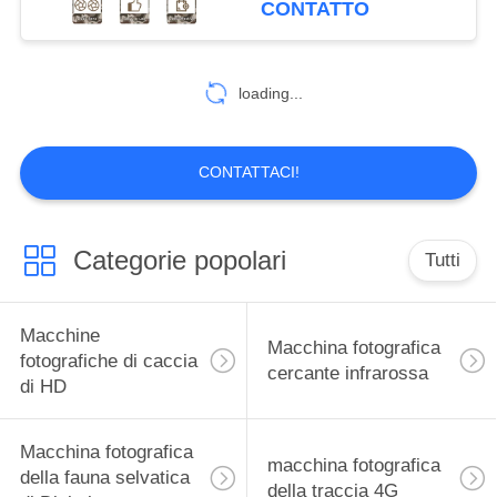
CONTATTO
di versione vicino
14
nessun'incandescenza
Macchina
IP65 impermeabile
loading...
fotografica del
giardino della fauna
CONTATTACI!
selvatica
Categorie popolari
Tutti
27
Macchina
Macchine
Macchina fotografica
fotografica della
fotografiche di caccia
cercante infrarossa
di HD
traccia di GPS
Macchina fotografica
macchina fotografica
della fauna selvatica
della traccia 4G