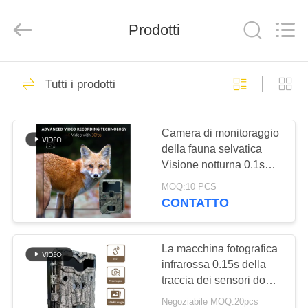
2026
KEEPWAY
INDUSTRIAL
(
Prodotti
ASIA
)
CO.,LTD.
All
CASA.
Rights
199
Reserved.
Tutti i prodotti
Macchine
PRODOTTI
fotografiche di
Camera di monitoraggio
della fauna selvatica
caccia di HD
VIDEO
Visione notturna 0.1s
Velocità di cattura 32MP
MOQ:10 PCS
4K Camera di caccia
SU
CONTATTO
impermeabile IP67
77
DI
Camera di osservazione
Macchina
NOI
degli animali
La macchina fotografica
infrarossa 0.15s della
fotografica cercante
traccia dei sensori doppi
VISITA
avvia KW698A 4K che
infrarossa
Negoziabile MOQ:20pcs