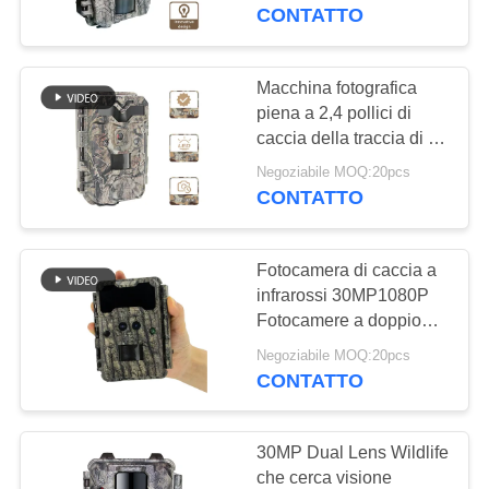
ALLA
cerca la macchina
CONTATTO
fotografica
FABBRICA
NESSUN'INCANDESCENZ
Macchina fotografica
37
CONTROLLO
piena a 2,4 pollici di
Macchina
caccia della traccia di IR
DELLA
LED HD 1080P delle
fotografica della
Negoziabile MOQ:20pcs
QUALITÀ
macchine fotografiche di
CONTATTO
caccia dello schermo
fauna selvatica di
HD
CONTATTACI
Digital
Fotocamera di caccia a
infrarossi 30MP1080P
NOTIZIE
Fotocamere a doppio
67
obiettivo per giochi
Negoziabile MOQ:20pcs
macchina
all'aria aperta Trap
CONTATTO
CHIEDI
Wildlife Waterproof
fotografica della
UN
940nm IR Camera
30MP Dual Lens Wildlife
traccia 4G
PREVENTIVO
che cerca visione