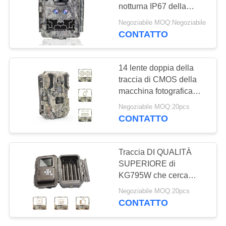
notturna IP67 della
MAPPA
macchina fotografica
Negoziabile MOQ:Negoziabile
1080P
DEL
CONTATTO
48
SITO
Macchina
14 lente doppia della
fotografica senza fili
traccia di CMOS della
POLITICA
macchina fotografica
della traccia
SULLA
infrarossa della
Negoziabile MOQ:20pcs
macchina fotografica
PRIVACY
CONTATTO
30MP Infrared Motion
Detector
44
Traccia DI QUALITÀ
Macchina
SUPERIORE di
KG795W che cerca
fotografica di WIFI
macchina fotografica
Negoziabile MOQ:20pcs
30MP 1080P HD per
Bluetooth
CONTATTO
l'animale della fauna
selvatica