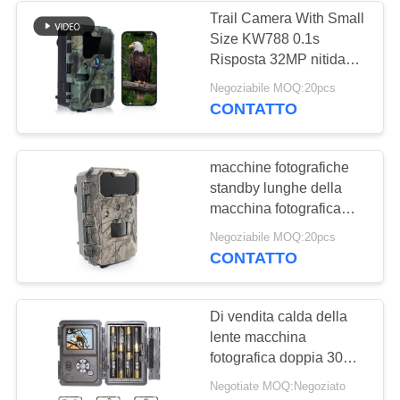
Trail Camera With Small
Size KW788 0.1s
28
Risposta 32MP nitida
Cercare gli
Immagine 4K Video
Negoziabile MOQ:20pcs
impermeabile IP67 fino
CONTATTO
accessori della
a 512GB per
l'osservazione della
macchina
fauna selvatica
macchine fotografiche
fotografica
standby lunghe della
macchina fotografica
16MP Deer Hunting
22
Negoziabile MOQ:20pcs
Video di caccia della
CONTATTO
Macchina
traccia 0.25S
fotografica cellulare
Di vendita calda della
lente macchina
del gioco
fotografica doppia 30MP,
1080P 940nm di alta
Negotiate MOQ:Negoziato
risoluzione della traccia