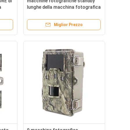
ORE di
macchine fotografiche standby
a
lunghe della macchina fotografica
 per
16MP Deer Hunting Video di caccia
ca
della traccia 0.25S
Miglior Prezzo