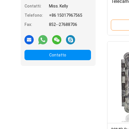
Telecame
Contatti:
Miss. Kelly
Telefono:
+86 15017967565
Fax:
852--27688706
Contatto