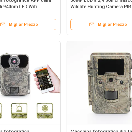
 fotografica APP della
30MP LCD a 2,4 pollici nasc
di 940nm LED Wifi
Wildlife Hunting Camera PIR
andata
Sensitivity
ncandescenza invisibile
Miglior Prezzo
Miglior Prezzo
a fotografica
Macchina fotografica digita