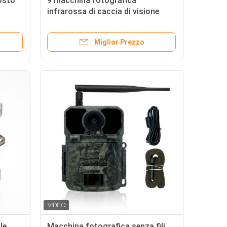
osto
9 macchina fotografica
infrarossa di caccia di visione
notturna della macchina
fotografica 940nm IR LED del
Miglior Prezzo
gioco di lingue HD
le
Macchina fotografica senza fili