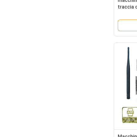
macchina
traccia 
telecom
nessun'i
Macchin