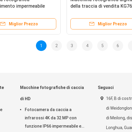
uimento impermeabile
della traccia di vendita KG76
to cercante telecomandata
versione calda vicino con lo
sa delle macchine
schermo 940nm di alta risol
Miglior Prezzo
Miglior Prezzo
fiche
nessun'incandescenza
impermeabile
1
2
3
4
5
6
te
Macchine fotografiche di caccia
Seguaci
16F, B di cost
di HD
di Weidonglong
ze
Fotocamera da caccia a
infrarossi 4K da 32 MP con
di Meilong, di
funzione IP66 impermeabile e
Longhua, Gua