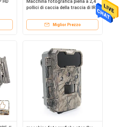
P HD
Macchina fotografica piena a 2,4
pollici di caccia della traccia di IR
LED HD 1080P delle macchine
fotografiche di caccia dello
Miglior Prezzo
schermo HD