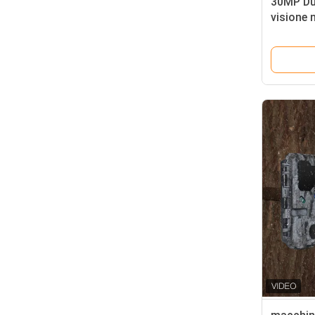
30MP Dua
visione 
macchin