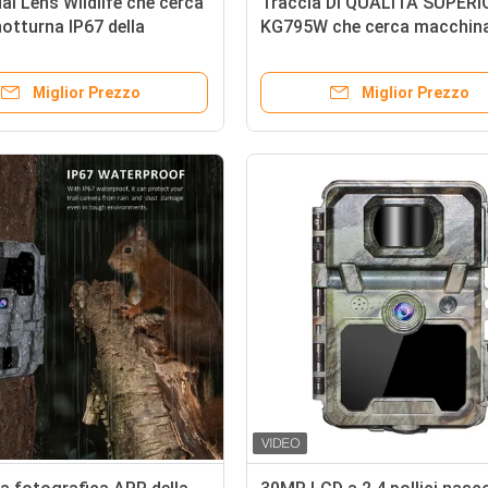
l Lens Wildlife che cerca
Traccia DI QUALITÀ SUPERI
notturna IP67 della
KG795W che cerca macchin
a fotografica 1080P
fotografica 30MP 1080P HD
l'animale della fauna selvati
Miglior Prezzo
Miglior Prezzo