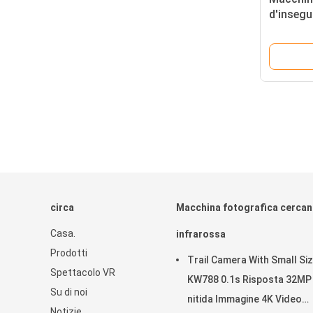
d'inseg
all'aper
infraros
fotogra
circa
Macchina fotografica cercan
Casa.
infrarossa
Prodotti
Trail Camera With Small Si
Spettacolo VR
KW788 0.1s Risposta 32MP
Su di noi
nitida Immagine 4K Video
Notizie