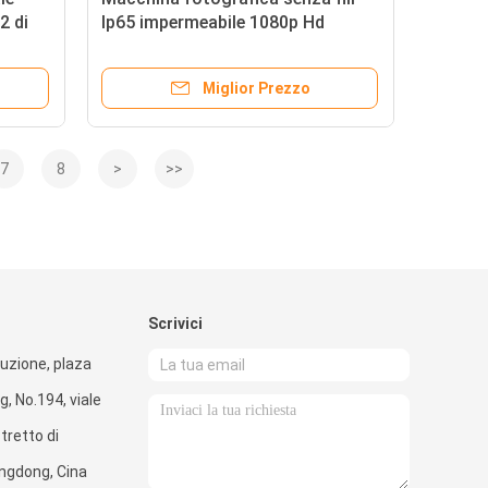
2 di
Ip65 impermeabile 1080p Hd
180mA della traccia di CMOS 25m
uzione
IR
Miglior Prezzo
7
8
>
>>
Scrivici
ruzione, plaza
, No.194, viale
stretto di
ngdong, Cina