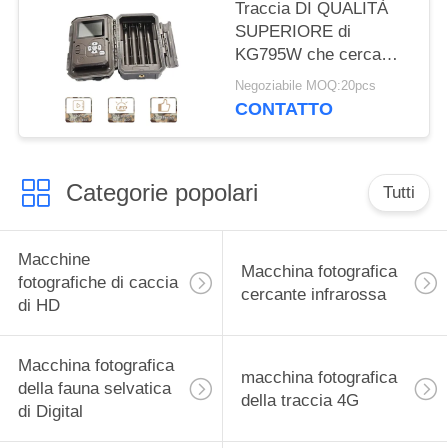
Traccia DI QUALITÀ
SUPERIORE di
KG795W che cerca
macchina fotografica
Negoziabile MOQ:20pcs
30MP 1080P HD per
CONTATTO
l'animale della fauna
selvatica
Categorie popolari
Tutti
Macchine
Macchina fotografica
fotografiche di caccia
cercante infrarossa
di HD
Macchina fotografica
macchina fotografica
della fauna selvatica
della traccia 4G
di Digital