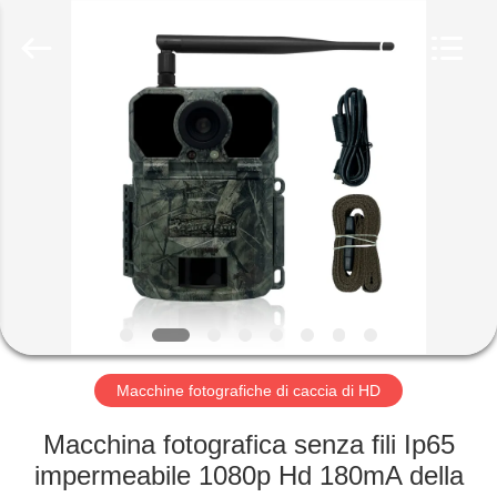
2026
KEEPWAY
INDUSTRIAL
(
ASIA
)
CO.,LTD.
All
CASA.
Rights
Reserved.
PRODOTTI
VIDEO
SU
DI
NOI
Macchine fotografiche di caccia di HD
Macchina fotografica senza fili Ip65
VISITA
impermeabile 1080p Hd 180mA della