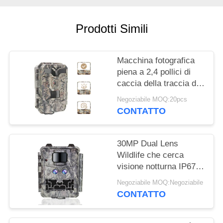
MAPPA
Prodotti Simili
DEL
SITO
Macchina fotografica
piena a 2,4 pollici di
POLITICA
caccia della traccia di
IR LED HD 1080P delle
SULLA
Negoziabile MOQ:20pcs
macchine fotografiche
CONTATTO
PRIVACY
di caccia dello
schermo HD
30MP Dual Lens
Wildlife che cerca
visione notturna IP67
della macchina
Negoziabile MOQ:Negoziabile
fotografica 1080P
CONTATTO