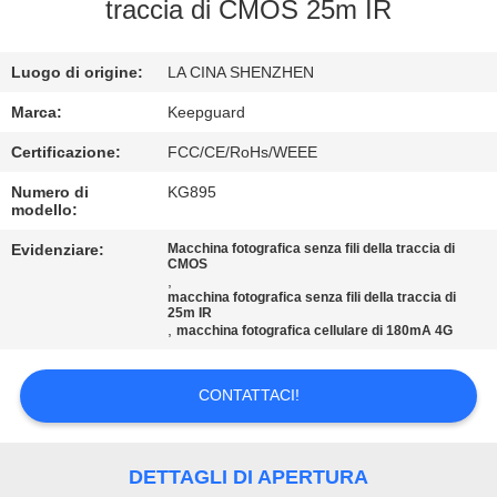
ALLA
traccia di CMOS 25m IR
FABBRICA
Luogo di origine:
LA CINA SHENZHEN
CONTROLLO
Marca:
Keepguard
DELLA
Certificazione:
FCC/CE/RoHs/WEEE
QUALITÀ
Numero di
KG895
modello:
CONTATTACI
Evidenziare:
Macchina fotografica senza fili della traccia di
CMOS
,
macchina fotografica senza fili della traccia di
25m IR
NOTIZIE
,
macchina fotografica cellulare di 180mA 4G
CHIEDI
CONTATTACI!
UN
PREVENTIVO
DETTAGLI DI APERTURA