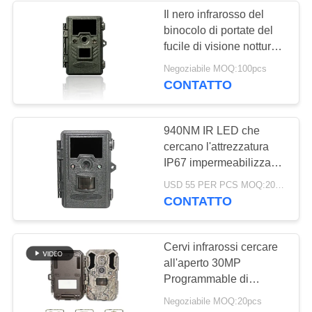
Il nero infrarosso del
binocolo di portate del
28
fucile di visione notturna
Cercare gli
di Digital della torcia
Negoziabile MOQ:100pcs
elettrica di IR
CONTATTO
accessori della
macchina
940NM IR LED che
fotografica
cercano l'attrezzatura
IP67 impermeabilizzano
la traccia nascosta
22
USD 55 PER PCS MOQ:20 PCS
visione notturna di 12MP
CONTATTO
Macchina
FHD che cerca la
macchina fotografica
fotografica cellulare
Cervi infrarossi cercare
all'aperto 30MP
del gioco
Programmable di
visione notturna della
Negoziabile MOQ:20pcs
macchina fotografica