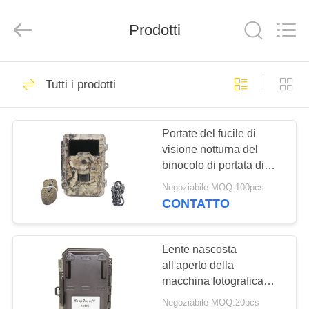
2026
KEEPWAY
INDUSTRIAL
(
Prodotti
ASIA
)
CO.,LTD.
All
CASA.
Rights
199
Reserved.
Tutti i prodotti
Macchine
PRODOTTI
fotografiche di
Portate del fucile di
visione notturna del
caccia di HD
VIDEO
binocolo di portata di
notte sviluppate in
Negoziabile MOQ:100pcs
supporto di treppiede
SU
CONTATTO
77
DI
Macchina
NOI
Lente nascosta
all'aperto della
fotografica cercante
macchina fotografica
VISITA
940nm LED due della
infrarossa
Negoziabile MOQ:20pcs