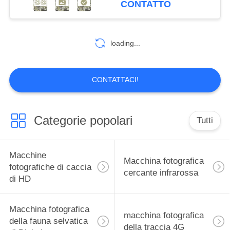
CONTATTO
della fauna selvatica
14
della macchina
Macchina
fotografica IP67
loading...
fotografica del
giardino della fauna
CONTATTACI!
selvatica
Categorie popolari
Tutti
27
Macchina
Macchine
Macchina fotografica
fotografica della
fotografiche di caccia
cercante infrarossa
di HD
traccia di GPS
Macchina fotografica
macchina fotografica
della fauna selvatica
della traccia 4G