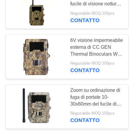
fucile di visione notturna
MAPPA
della torcia elettrica di x
Negoziabile MOQ:100pcs
IR
DEL
CONTATTO
48
SITO
Macchina
6V visione impermeabile
fotografica senza fili
esterna di CC GEN
POLITICA
Thermal Binoculars With
della traccia
SULLA
Night 186 piedi di
Negoziabile MOQ:100pcs
2X28MM di colore
PRIVACY
CONTATTO
5Megapixel di CMOS di
macchina fotografica di
44
caccia
Zoom su ordinazione di
Macchina
fuga di portate 10-
30x60mm del fucile di
fotografica di WIFI
visione notturna dei
Negoziabile MOQ:100pcs
cannocchiali di IR
Bluetooth
CONTATTO