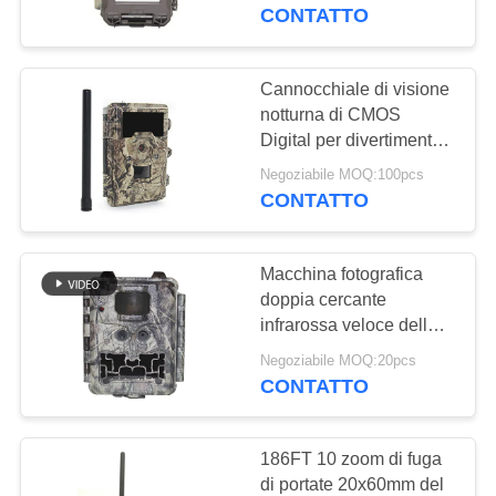
ALLA
traccia IP67 con la carta
CONTATTO
di SDHC
FABBRICA
Cannocchiale di visione
37
CONTROLLO
notturna di CMOS
Macchina
Digital per divertimento
DELLA
di campeggio/caverne
fotografica della
Negoziabile MOQ:100pcs
QUALITÀ
d'esplorazione
CONTATTO
fauna selvatica di
CONTATTACI
Digital
Macchina fotografica
doppia cercante
NOTIZIE
infrarossa veloce della
67
fauna selvatica della
Negoziabile MOQ:20pcs
macchina
lente DC12V della
CONTATTO
CHIEDI
macchina fotografica di
fotografica della
UN
innesco 0.25s della
macchina fotografica
186FT 10 zoom di fuga
traccia 4G
PREVENTIVO
della traccia
di portate 20x60mm del