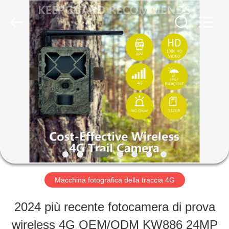
2026
KEEPWAY
INDUSTRIAL
(
ASIA
)
CASA.
CO.,LTD.
All
Rights
Reserved.
PRODOTTI
VIDEO
SU
Macchina fotografica della traccia 4G
DI
2024 più recente fotocamera di prova
NOI
wireless 4G OEM/ODM KW886 24MP