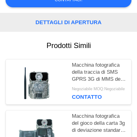
CHIEDI
DETTAGLI DI APERTURA
UN
PREVENTIVO
Prodotti Simili
MAPPA
Macchina fotografica
della traccia di SMS
DEL
GPRS 3G di MMS della
trappola della foto per
Negoziabile MOQ:Negoziabile
SITO
ricerca di bloccaggio
CONTATTO
della fauna selvatica
POLITICA
Macchina fotografica
del gioco della carta 3g
SULLA
di deviazione standard