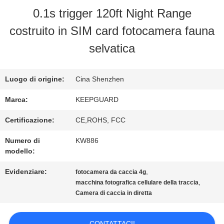
0.1s trigger 120ft Night Range
VISITA
costruito in SIM card fotocamera fauna
ALLA
selvatica
FABBRICA
Luogo di origine:
Cina Shenzhen
CONTROLLO
Marca:
KEEPGUARD
DELLA
Certificazione:
CE,ROHS, FCC
QUALITÀ
Numero di
KW886
modello:
Evidenziare:
,
fotocamera da caccia 4g
CONTATTACI
,
macchina fotografica cellulare della traccia
Camera di caccia in diretta
NOTIZIE
CONTATTACI!