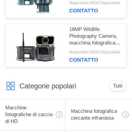
SDHC, macchina
PRIVACY
Negoziabile MOQ:Negoziabile
fotografica
CONTATTO
programmabile della
traccia di HD Victure
16MP Wildlife
Photography Camera,
macchina fotografica
all'aperto della fauna
Negoziabile MOQ:Negoziabile
selvatica di IR LED di
CONTATTO
notte
Categorie popolari
Tutti
Macchine
Macchina fotografica
fotografiche di caccia
cercante infrarossa
di HD