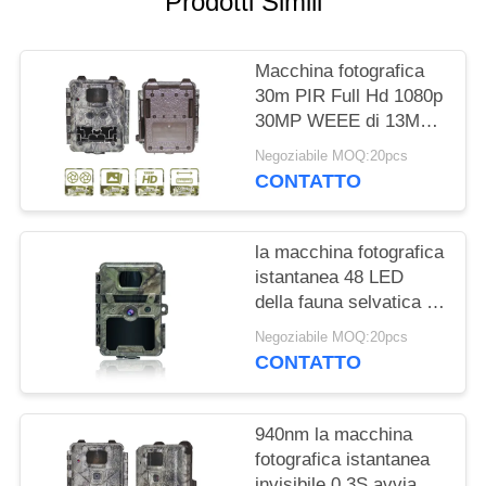
Prodotti Simili
MAPPA
Macchina fotografica
DEL
30m PIR Full Hd 1080p
SITO
30MP WEEE di 13MP
Cmos Wildview Game
Negoziabile MOQ:20pcs
POLITICA
CONTATTO
SULLA
PRIVACY
la macchina fotografica
istantanea 48 LED
della fauna selvatica di
940nm Digital non non
Negoziabile MOQ:20pcs
emette luce PIR For
CONTATTO
Hunting
940nm la macchina
fotografica istantanea
invisibile 0.3S avvia