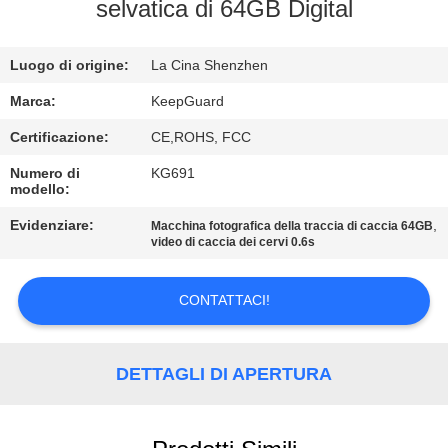
ALLA
selvatica di 64GB Digital
FABBRICA
Luogo di origine:
La Cina Shenzhen
CONTROLLO
Marca:
KeepGuard
DELLA
Certificazione:
CE,ROHS, FCC
QUALITÀ
Numero di
KG691
modello:
CONTATTACI
Evidenziare:
,
Macchina fotografica della traccia di caccia 64GB
video di caccia dei cervi 0.6s
NOTIZIE
CONTATTACI!
CHIEDI
DETTAGLI DI APERTURA
UN
PREVENTIVO