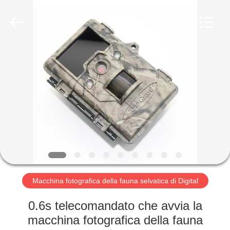
2026
KEEPWAY
INDUSTRIAL
(
ASIA
)
CO.,LTD.
All
CASA.
Rights
Reserved.
PRODOTTI
VIDEO
SU
DI
NOI
Macchina fotografica della fauna selvatica di Digital
0.6s telecomandato che avvia la
VISITA
macchina fotografica della fauna