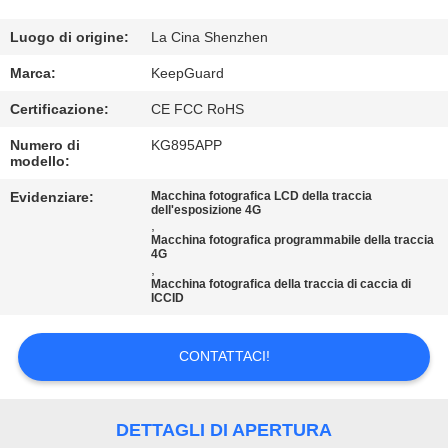
ALLA
FABBRICA
Luogo di origine:
La Cina Shenzhen
Marca:
KeepGuard
CONTROLLO
Certificazione:
CE FCC RoHS
DELLA
Numero di
KG895APP
modello:
QUALITÀ
Evidenziare:
Macchina fotografica LCD della traccia
dell'esposizione 4G
CONTATTACI
,
Macchina fotografica programmabile della traccia
4G
,
Macchina fotografica della traccia di caccia di
NOTIZIE
ICCID
CHIEDI
CONTATTACI!
UN
PREVENTIVO
DETTAGLI DI APERTURA