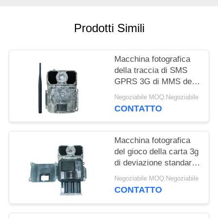
MAPPA
Prodotti Simili
DEL
SITO
Macchina fotografica
della traccia di SMS
POLITICA
GPRS 3G di MMS della
trappola della foto per
SULLA
Negoziabile MOQ:Negoziabile
ricerca di bloccaggio
CONTATTO
PRIVACY
della fauna selvatica
Macchina fotografica
del gioco della carta 3g
di deviazione standard
SDHC, macchina
Negoziabile MOQ:Negoziabile
fotografica
CONTATTO
programmabile della
traccia di HD Victure