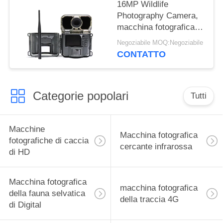
16MP Wildlife
Photography Camera,
macchina fotografica
all'aperto della fauna
Negoziabile MOQ:Negoziabile
selvatica di IR LED di
CONTATTO
notte
Categorie popolari
Tutti
Macchine
Macchina fotografica
fotografiche di caccia
cercante infrarossa
di HD
Macchina fotografica
macchina fotografica
della fauna selvatica
della traccia 4G
di Digital