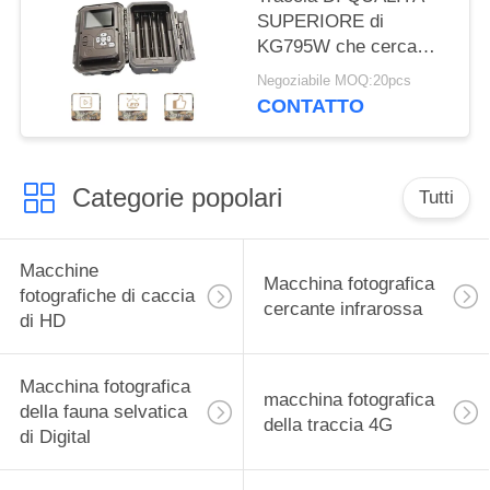
SUPERIORE di
KG795W che cerca
macchina fotografica
Negoziabile MOQ:20pcs
30MP 1080P HD per
CONTATTO
l'animale della fauna
selvatica
Categorie popolari
Tutti
Macchine
Macchina fotografica
fotografiche di caccia
cercante infrarossa
di HD
Macchina fotografica
macchina fotografica
della fauna selvatica
della traccia 4G
di Digital