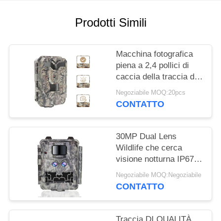
MAPPA
Prodotti Simili
DEL
SITO
Macchina fotografica
piena a 2,4 pollici di
caccia della traccia di
POLITICA
IR LED HD 1080P delle
Negoziabile MOQ:20pcs
SULLA
macchine fotografiche
CONTATTO
di caccia dello
PRIVACY
schermo HD
30MP Dual Lens
Wildlife che cerca
visione notturna IP67
della macchina
Negoziabile MOQ:Negoziabile
fotografica 1080P
CONTATTO
Traccia DI QUALITÀ