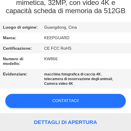
ALLA
mimetica, 32MP, con video 4K e
capacità scheda di memoria da 512GB
FABBRICA
Luogo di origine:
Guangdong, Cina
CONTROLLO
DELLA
Marca:
KEEPGUARD
QUALITÀ
Certificazione:
CE FCC RoHS
Numero di
KW866
modello:
CONTATTACI
Evidenziare:
,
macchina fotografica di caccia 4K
,
telecamera di osservazione degli animali
Camera video 4K
NOTIZIE
CONTATTACI!
CHIEDI
UN
DETTAGLI DI APERTURA
PREVENTIVO