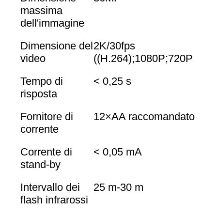
massima
MAPPA
dell'immagine
DEL
Dimensione del
2K/30fps
SITO
video
((H.264);1080P;720P
POLITICA
Tempo di
< 0,25 s
risposta
SULLA
PRIVACY
Fornitore di
12×AA raccomandato
corrente
Corrente di
< 0,05 mA
stand-by
Intervallo dei
25 m-30 m
flash infrarossi