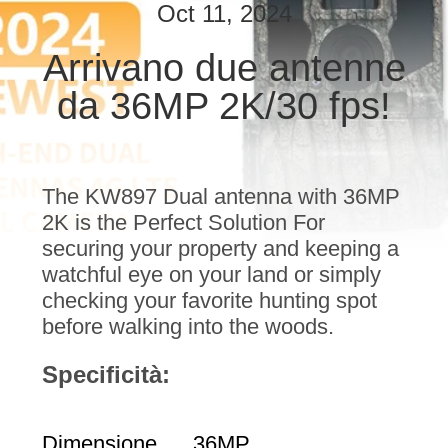
ALLA
Oct 11, 2024
FABBRICA
Arrivano due antenne
da 36MP 2K/30 fps!
CONTROLLO
DELLA
QUALITÀ
The KW897 Dual antenna with 36MP
2K is the Perfect Solution For
CONTATTACI
securing your property and keeping a
watchful eye on your land or simply
NOTIZIE
checking your favorite hunting spot
before walking into the woods.
CHIEDI
Specificità:
UN
PREVENTIVO
Dimensione
36MP