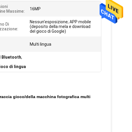
ioni
16MP
ine Massime:
Nessun'esposizione; APP mobile
o Di
(deposito della mela e download
izzazione:
del gioco di Google)
:
Multi lingua
I Bluetooth
,
ioco di lingua
traccia gioco/della macchina fotografica multi