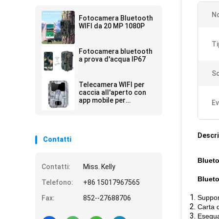
N
Fotocamera Bluetooth
WIFI da 20 MP 1080P
Ti
Fotocamera bluetooth
a prova d'acqua IP67
Sc
Telecamera WIFI per
caccia all'aperto con
app mobile per
Ev
schermo di
visualizzazione
Descri
Contatti
Blueto
Contatti:
Miss. Kelly
Blueto
Telefono:
+86 15017967565
Suppor
Fax:
852--27688706
Carta d
Esegua