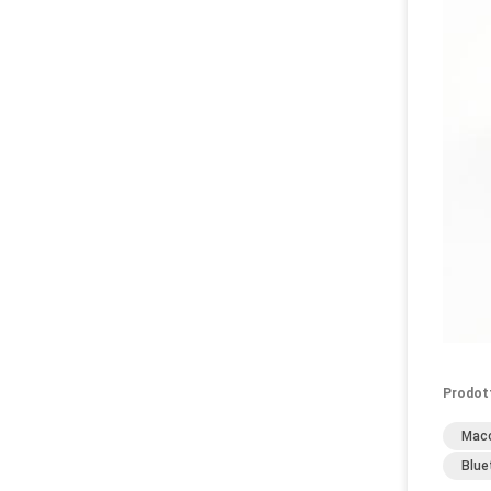
Prodot
Macc
Blue