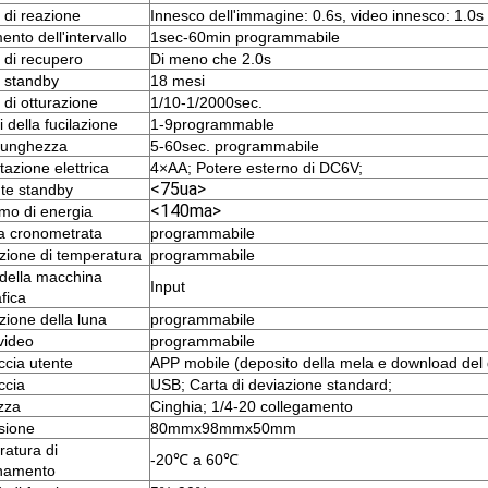
di reazione
Innesco dell'immagine: 0.6s, video innesco: 1.0s
ento dell'intervallo
1sec-60min programmabile
di recupero
Di meno che 2.0s
 standby
18 mesi
di otturazione
1/10-1/2000sec.
 della fucilazione
1-9programmable
lunghezza
5-60sec. programmabile
tazione elettrica
4×AA; Potere esterno di DC6V;
<75ua>
te standby
<140ma>
o di energia
a cronometrata
programmabile
zione di temperatura
programmabile
della macchina
Input
fica
zione della luna
programmabile
video
programmabile
ccia utente
APP mobile (deposito della mela e download del 
ccia
USB; Carta di deviazione standard;
zza
Cinghia; 1/4-20 collegamento
sione
80mmx98mmx50mm
atura di
-20℃ a 60℃
onamento