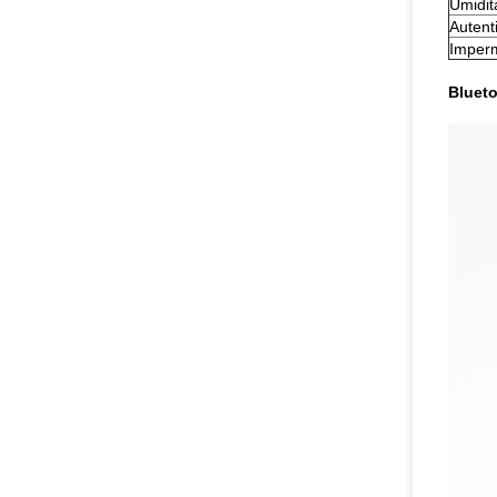
Umidit
Autent
Imper
Blueto