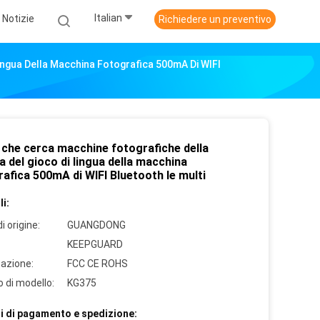
Italian
Notizie
Richiedere un preventivo
ingua Della Macchina Fotografica 500mA Di WIFI
che cerca macchine fotografiche della
a del gioco di lingua della macchina
afica 500mA di WIFI Bluetooth le multi
i:
i origine:
GUANGDONG
KEEPGUARD
cazione:
FCC CE ROHS
 di modello:
KG375
i di pagamento e spedizione: