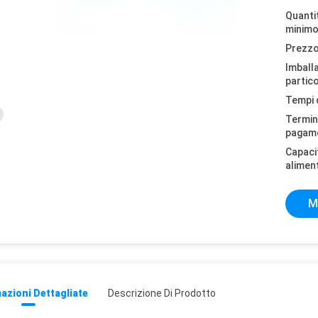
Quantit
minimo
Prezzo
Imball
partico
Tempi 
Termini
pagam
Capaci
alimen
M
azioni Dettagliate
Descrizione Di Prodotto