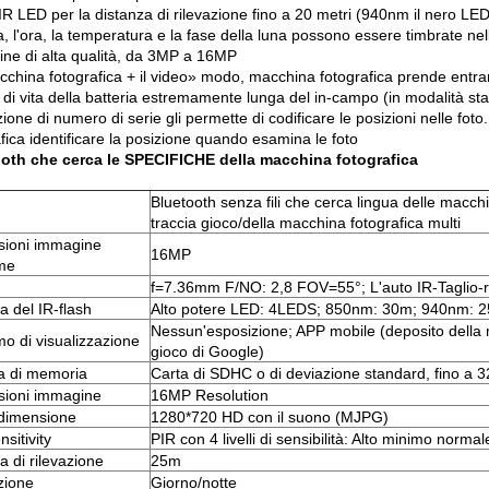
R LED per la distanza di rilevazione fino a 20 metri (940nm il nero LED
, l'ora, la temperatura e la fase della luna possono essere timbrate ne
ne di alta qualità, da 3MP a 16MP
cchina fotografica + il video» modo, macchina fotografica prende entra
di vita della batteria estremamente lunga del in-campo (in modalità sta
ione di numero di serie gli permette di codificare le posizioni nelle foto.
fica identificare la posizione quando esamina le foto
oth che cerca le SPECIFICHE della macchina fotografica
Bluetooth senza fili che cerca lingua delle macchi
traccia gioco/della macchina fotografica multi
ioni immagine
16MP
me
f=7.36mm F/NO: 2,8 FOV=55°; L'auto IR-Taglio-ri
del IR-flash
Alto potere LED: 4LEDS; 850nm: 30m; 940nm: 
Nessun'esposizione; APP mobile (deposito della
o di visualizzazione
gioco di Google)
a di memoria
Carta di SDHC o di deviazione standard, fino a 
ioni immagine
16MP Resolution
dimensione
1280*720 HD con il suono (MJPG)
sitivity
PIR con 4 livelli di sensibilità: Alto minimo normal
di rilevazione
25m
zione
Giorno/notte