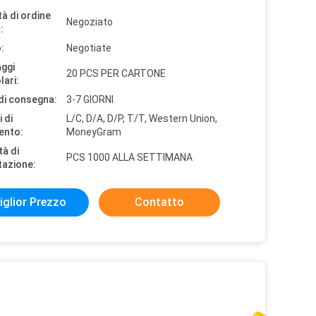
à di ordine
Negoziato
:
:
Negotiate
aggi
20 PCS PER CARTONE
lari:
di consegna:
3-7 GIORNI
 di
L/C, D/A, D/P, T/T, Western Union,
ento:
MoneyGram
tà di
PCS 1000 ALLA SETTIMANA
tazione:
iglior Prezzo
Contatto