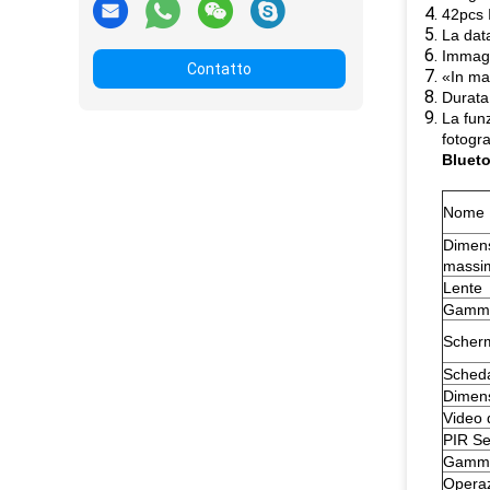
42pcs I
La data
Immagi
Contatto
«In ma
Durata 
La funz
fotogra
Blueto
Nome
Dimens
massi
Lente
Gamma 
Scherm
Sched
Dimens
Video 
PIR Sen
Gamma 
Opera