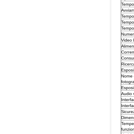
Tempo 
Avviam
Tempo 
Tempo
Tempo 
Numeri
Video 
Alimen
Corren
Consum
Ricerc
Esposi
Nome 
fotogra
Esposi
Audio 
Interfa
Interfa
Sicure
Dimen
Temper
funzi