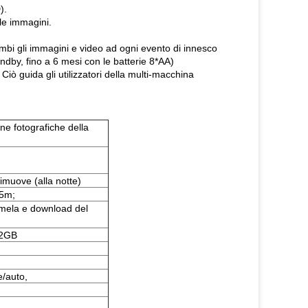
).
lle immagini.
mbi gli immagini e video ad ogni evento di innesco
ndby, fino a 6 mesi con le batterie 8*AA)
 Ciò guida gli utilizzatori della multi-macchina
ne fotografiche della
muove (alla notte)
25m;
 mela e download del
32GB
e/auto,