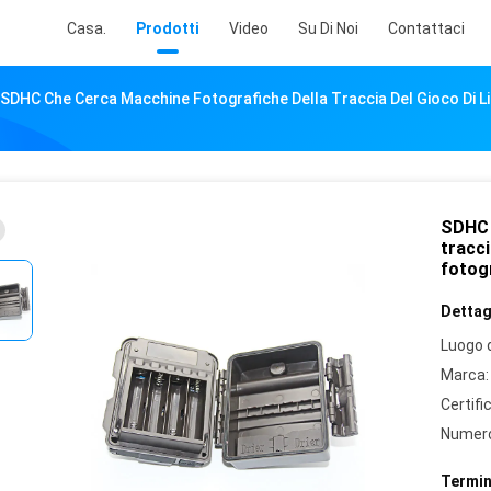
Casa.
Prodotti
Video
Su Di Noi
Contattaci
SDHC Che Cerca Macchine Fotografiche Della Traccia Del Gioco Di L
SDHC 
tracci
fotogr
Dettagl
Luogo d
Marca:
Certifi
Numero
Termin