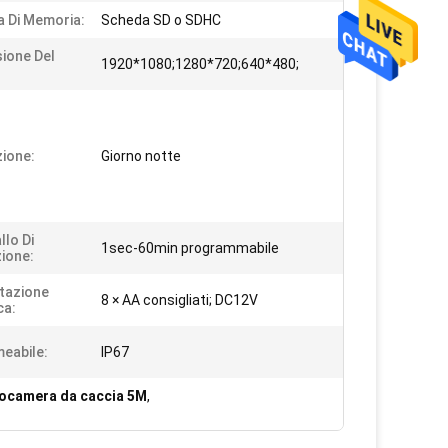
 Di Memoria:
Scheda SD o SDHC
ione Del
1920*1080;1280*720;640*480;
ione:
Giorno notte
llo Di
1sec-60min programmabile
zione:
tazione
8 × AA consigliati; DC12V
ca:
eabile:
IP67
ocamera da caccia 5M
,