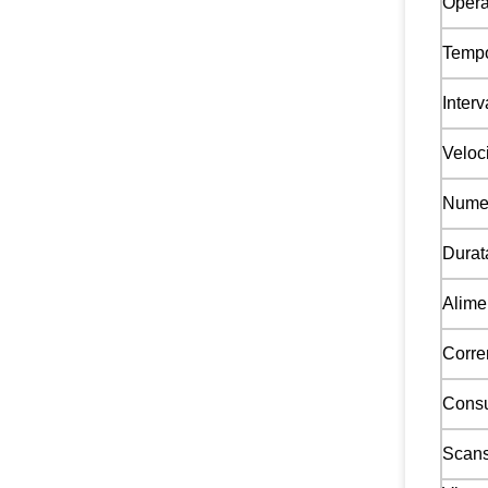
Opera
Tempo
Interv
Veloci
Numeri
Durat
Alime
Corren
Consu
Scans