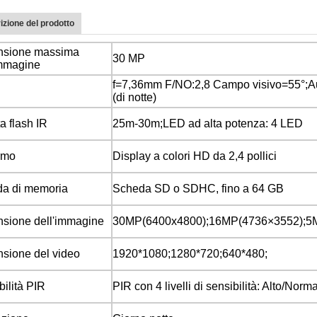
izione del prodotto
nsione massima
30 MP
immagine
f=7,36mm F/NO:2,8 Campo visivo=55°;A
(di notte)
a flash IR
25m-30m;LED ad alta potenza: 4 LED
rmo
Display a colori HD da 2,4 pollici
a di memoria
Scheda SD o SDHC, fino a 64 GB
sione dell'immagine
30MP(6400x4800);16MP(4736×3552);5M
sione del video
1920*1080;1280*720;640*480;
bilità PIR
PIR con 4 livelli di sensibilità: Alto/Nor