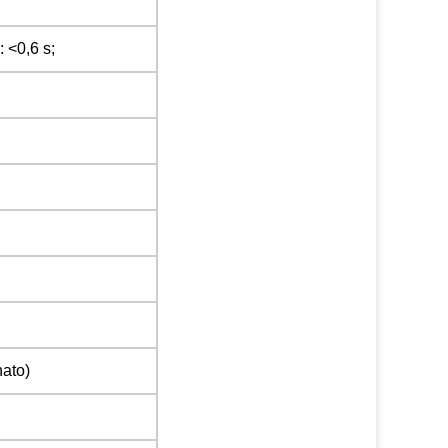
 <0,6 s;
ato)