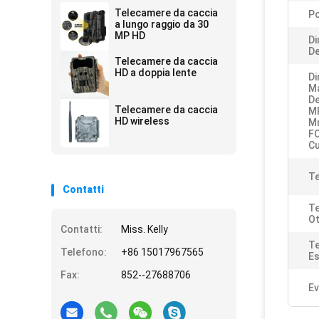
Telecamere da caccia
Po
a lungo raggio da 30
MP HD
D
De
Telecamere da caccia
HD a doppia lente
D
M
De
Telecamere da caccia
MP
HD wireless
M
FO
Cu
Te
Contatti
T
Ot
Contatti:
Miss. Kelly
Te
Telefono:
+86 15017967565
Es
Fax:
852--27688706
Ev