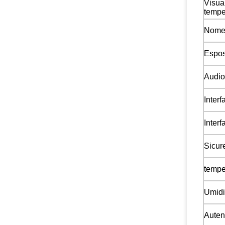
Visua
tempe
Nome 
Espos
Audio
Interf
Interf
Sicur
tempe
Umidi
Auten