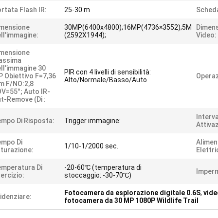
rtata Flash IR:
25-30 m
Scheda
imensione
30MP(6400x4800);16MP(4736×3552);5M
Dimens
ll'immagine:
(2592X1944);
Video:
imensione
assima
ll'immagine 30
PIR con 4 livelli di sensibilità:
 Obiettivo F=7,36
Operaz
Alto/Normale/Basso/Auto
m F/NO:2,8
V=55°; Auto IR-
t-Remove (di :
Interva
mpo Di Risposta:
Trigger immagine:
Attiva
empo Di
Alimen
1/10-1/2000 sec.
turazione:
Elettri
mperatura Di
-20-60℃ (temperatura di
Imperm
ercizio:
stoccaggio: -30-70℃)
Fotocamera da esplorazione digitale 0.6S
,
vide
idenziare:
fotocamera da 30 MP 1080P Wildlife Trail