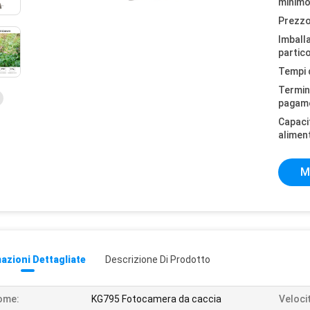
minimo
Prezzo
Imball
partico
Tempi 
Termini
pagam
Capaci
alimen
M
azioni Dettagliate
Descrizione Di Prodotto
ome:
KG795 Fotocamera da caccia
Veloci