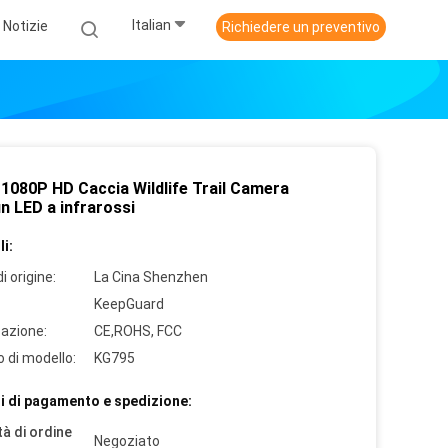
Italian
Notizie
Richiedere un preventivo
1080P HD Caccia Wildlife Trail Camera
n LED a infrarossi
i:
i origine:
La Cina Shenzhen
KeepGuard
cazione:
CE,ROHS, FCC
 di modello:
KG795
i di pagamento e spedizione:
à di ordine
Negoziato