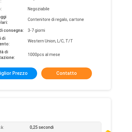
:
:
Negoziabile
aggi
Contenitore di regalo, cartone
lari:
di consegna:
3-7 giorni
 di
Western Union, L/C, T/T
ento:
tà di
1000pcs al mese
tazione:
iglior Prezzo
Contatto
tà:
0,25 secondi