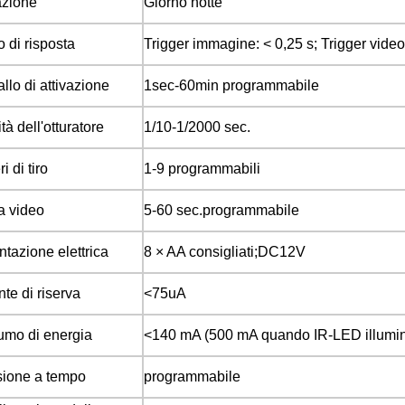
zione
Giorno notte
 di risposta
Trigger immagine: < 0,25 s; Trigger video:
allo di attivazione
1sec-60min programmabile
tà dell'otturatore
1/10-1/2000 sec.
 di tiro
1-9 programmabili
a video
5-60 sec.programmabile
ntazione elettrica
8 × AA consigliati;DC12V
te di riserva
<75uA
mo di energia
<140 mA (500 mA quando IR-LED illumin
ione a tempo
programmabile