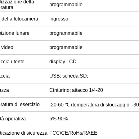
lizzazione della
programmabile
ratura
della fotocamera
Ingresso
izione lunare
programmabile
 video
programmabile
accia utente
display LCD
accia
USB; scheda SD;
ezza
Cinturino; attacco 1/4-20
ratura di esercizio
-20-60 ℃ (temperatura di stoccaggio: -3
tà operativa
5%-90%
ticazione di sicurezza
FCC/CE/RoHs/RAEE