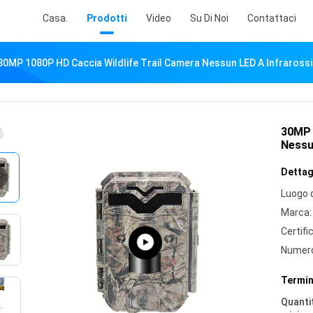
Casa.
Prodotti
Video
Su Di Noi
Contattaci
30MP 1080P HD Caccia Wildlife Trail Camera Nessun LED A Infrarossi
30MP 
Nessu
Dettagl
Luogo d
Marca:
Certifi
Numero
Termin
Quantit