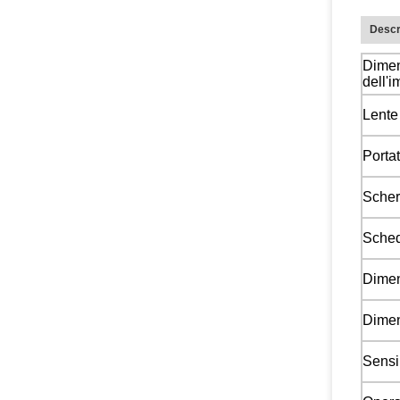
Descr
Dime
dell'
Lente
Portat
Sche
Sched
Dimen
Dimen
Sensi