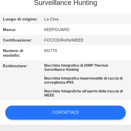
ALLA
Surveillance Hunting
FABBRICA
Luogo di origine:
La Cina
CONTROLLO
Marca:
KEEPGUARD
DELLA
Certificazione:
FCC/CE/RoHs/WEEE
QUALITÀ
Numero di
KG770
modello:
CONTATTACI
Evidenziare:
Macchina fotografica di 20MP Thermal
Surveillance Hunting
,
Macchina fotografica impermeabile di caccia di
sorveglianza IP65
NOTIZIE
,
Macchine fotografiche all'aperto della traccia di
WEEE
CHIEDI
UN
CONTATTACI!
PREVENTIVO