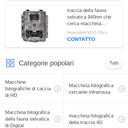
infrarosso di IR della
trappola impermeabile
traccia della fauna
della foto dei cervi
selvatica 940nm che
cerca macchina
fotografica nessun
Negoziabile MOQ:20pcs
innesco di
CONTATTO
incandescenza 30MP
1080P HD 0.3s
Categorie popolari
Tutti
Macchine
Macchina fotografica
fotografiche di caccia
cercante infrarossa
di HD
Macchina fotografica
macchina fotografica
della fauna selvatica
della traccia 4G
di Digital