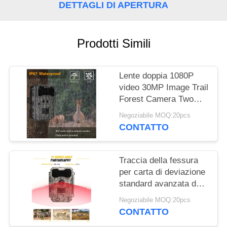
DETTAGLI DI APERTURA
MAPPA
DEL
Prodotti Simili
SITO
Lente doppia 1080P
POLITICA
video 30MP Image Trail
SULLA
Forest Camera Two
Sensors
PRIVACY
Negoziabile MOQ:20pcs
CONTATTO
Traccia della fessura
per carta di deviazione
standard avanzata del
sensore & della lente
Negoziabile MOQ:20pcs
1080P dell'obiettivo
CONTATTO
macro che cerca moto