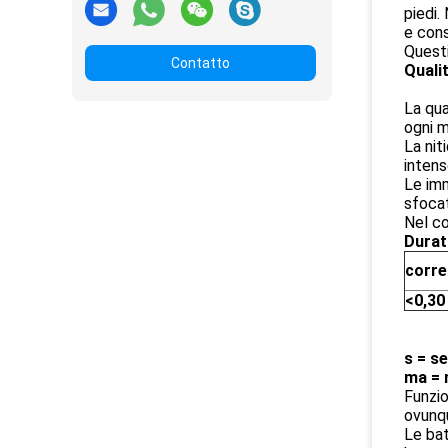
piedi.
e cons
Questi
Contatto
Quali
La qua
ogni m
La ni
intens
Le imm
sfocat
Nel c
Durat
corre
<0,3
s = s
ma = 
Funzio
ovunq
Le bat