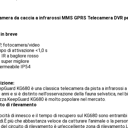
amera da caccia a infrarossi MMS GPRS Telecamera DVR per
i in breve
P, fotocamera/video
po di attivazione <1,0 s
 IR a bagliore rosso
a super migliore
permeabile IP54
izione
:
pGuard KG680 è una classica telecamera da pista a infrarossi a b
i anni e si è distinto nell'osservazione della fauna selvatica, nel 
ezza.KeepGuard KG680 è molto popolare nel mercato.
ito di rilevamento
ocità di innesco e il tempo di recupero sul KG680 sono entrambi e
i.È più che abbastanza veloce da catturare l'animale o la person
u del circuito di rilevamento è un'eccellente zona di rilevamento