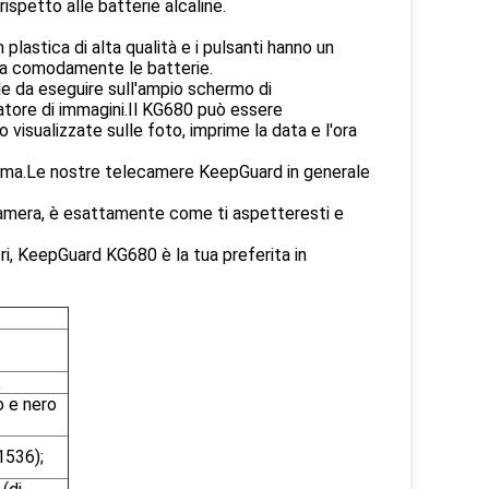
spetto alle batterie alcaline.
 plastica di alta qualità e i pulsanti hanno un
cia comodamente le batterie.
e da eseguire sull'ampio schermo di
atore di immagini.Il KG680 può essere
visualizzate sulle foto, imprime la data e l'ora
lema.Le nostre telecamere KeepGuard in generale
ocamera, è esattamente come ti aspetteresti e
i, KeepGuard KG680 è la tua preferita in
;
o e nero
536);