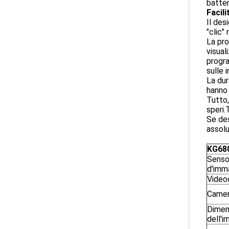
batter
Facili
Il des
"clic"
La pro
visual
progra
sulle 
La dur
hanno 
Tutto,
speri.
Se des
assolu
KG68
Senso
d'imm
Video
Camer
Dimen
dell'