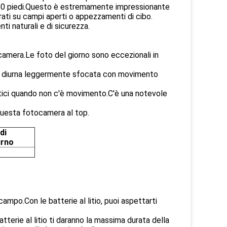
no 60 piedi.Questo è estremamente impressionante
rati su campi aperti o appezzamenti di cibo.
i naturali e di sicurezza.
ocamera.Le foto del giorno sono eccezionali in
to diurna leggermente sfocata con movimento
tici quando non c'è movimento.C'è una notevole
uesta fotocamera al top.
di
urno
mpo.Con le batterie al litio, puoi aspettarti
tterie al litio ti daranno la massima durata della