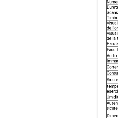
Numero
Durat
Scans
Timbr
Visual
dell'o
Visual
della
Parola
Fase 
Audio
Immag
Corren
Consu
Sicur
tempe
eserci
Umidi
Auten
sicur
Dimen