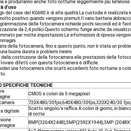
ia e produrranno anche foto notturne leggermente più luminose ri
tà d'uso
ign del case del KG680 è di alta qualità.La custodia è realizzata in
 molto positivo quando vengono premuti.Il vano batteria abbrac
grammazione della fotocamera richiede pochi secondi ed è facil
izzazione da 2,4 pollici.Questo schermo funge anche da visualizz
mmato per molte impostazioni.Le informazioni di ripresa vengono 
immagini.
ata della fotocamera, fino a questo punto, non è stata un prob
una buona durata e problemi minimi.
 dalla costruzione della fotocamera alle prestazioni della fot
Trovare difetti con questa fotocamera è difficile.
ideri una fotocamera che scatti eccellenti foto notturne a color
to.
0 SPECIFICHE TECNICHE
re
CMOS a colori da 5 megapixel
agine
camera
720X480/30fps;640X480/30fps;320X240/30 fps
Scatto singolo/a raffica A colori di giorno, in bianc
a digitale
di notte
sione
8MP(3264X2448);5MP(2592X1944);3MP (2048X1
immagine