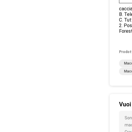
caccia
B. Tel
C. Tut
2. Pos
Forest
Prodot
Macc
Macc
Vuoi
Son
mac