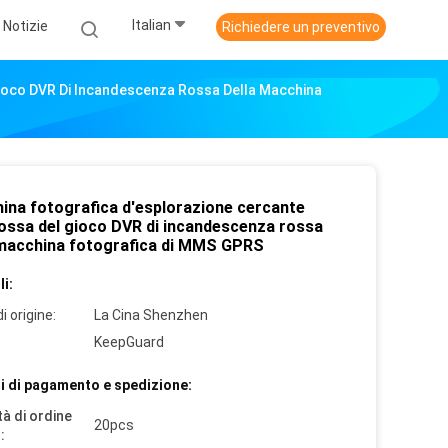
Italian
Notizie
Richiedere un preventivo
Gioco DVR Di Incandescenza Rossa Della Macchina
ina fotografica d'esplorazione cercante
rossa del gioco DVR di incandescenza rossa
 macchina fotografica di MMS GPRS
i:
i origine:
La Cina Shenzhen
KeepGuard
i di pagamento e spedizione:
à di ordine
20pcs
: