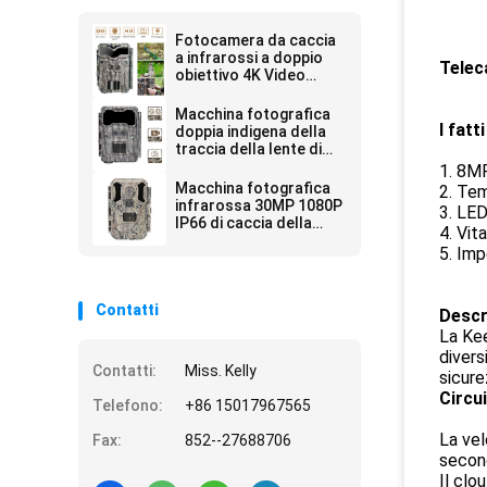
Fotocamera da caccia
a infrarossi a doppio
Telec
obiettivo 4K Video
30FPS High-end Trail
Camera
Macchina fotografica
I fatt
doppia indigena della
traccia della lente di
13MP CMOS che cerca
1. 8M
la macchina
Macchina fotografica
2. Tem
fotografica della fauna
infrarossa 30MP 1080P
3. LED
selvatica di visione
IP66 di caccia della
4. Vit
della macchina
fauna selvatica del LED
5. Im
fotografica 0.3s vicino
Contatti
Descr
La Kee
divers
Contatti:
Miss. Kelly
sicur
Circu
Telefono:
+86 15017967565
La vel
Fax:
852--27688706
second
Il clo