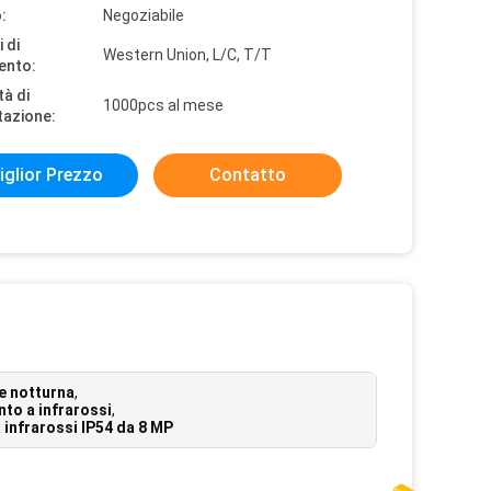
:
Negoziabile
 di
Western Union, L/C, T/T
ento:
tà di
1000pcs al mese
tazione:
iglior Prezzo
Contatto
e notturna
,
to a infrarossi
,
 infrarossi IP54 da 8 MP