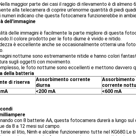
 Nella maggior parte dei casi il raggio di rilevamento è di alme
ente alla telecamera di coprire un'enorme quantità di piedi quad
 numeri indicano che questa fotocamera funzionerebbe in ambient
tà dell'immagine
lità delle immagini è facilmente la parte migliore di questa fot
odo.Il colore prodotto per le foto diurne è vivido e nitido.
tidezza è eccellente anche se occasionalmente otterrai una fo
o.
agini notturne sono estremamente nitide e hanno colori fantas
ura sugli oggetti con movimento.
omplesso, le foto notturne sono eccellenti e mettono davvero q
a della batteria
Assorbimento corrente
Assorbimento 
nte di riserva
diurna
corrente nott
0 mA
<200 mA
<600 mA
econdi
milliampere
nando con 8 batterie AA, questa fotocamera durerà a lungo sul ca
ue da 8 a 12 mesi sul campo.
terie al litio, Nimh e alcaline funzioneranno tutte nel KG680.Le ba