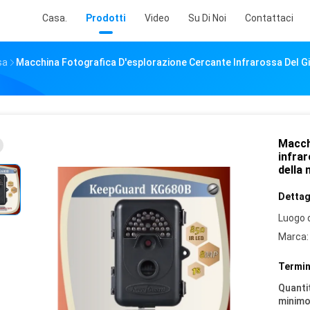
Casa.
Prodotti
Video
Su Di Noi
Contattaci
sa
Macchina Fotografica D'esplorazione Cercante Infrarossa Del 
Macch
infra
della
Dettagl
Luogo d
Marca:
Termin
Quantit
minimo