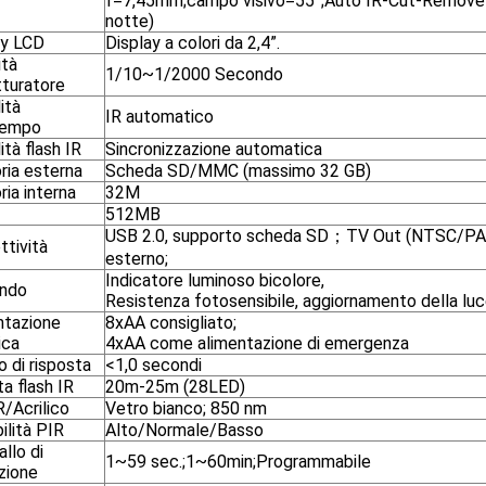
f=7,45mm;campo visivo=55°;Auto IR-Cut-Remove 
notte)
ay LCD
Display a colori da 2,4”.
ità
1/10~1/2000 Secondo
tturatore
ità
IR automatico
tempo
tà flash IR
Sincronizzazione automatica
ia esterna
Scheda SD/MMC (massimo 32 GB)
ia interna
32M
512MB
USB 2.0, supporto scheda SD；TV Out (NTSC/
ttività
esterno;
Indicatore luminoso bicolore,
ando
Resistenza fotosensibile, aggiornamento della lu
ntazione
8xAA consigliato;
ica
4xAA come alimentazione di emergenza
 di risposta
<1,0 secondi
a flash IR
20m-25m (28LED)
/Acrilico
Vetro bianco; 850 nm
ilità PIR
Alto/Normale/Basso
allo di
1~59 sec.;1~60min;Programmabile
zione