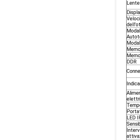
Lente
Displ
Veloc
dell'o
Modal
Auto
Modali
Memor
Memor
DDR
Conne
Indic
Alime
elettr
Tempo
Portat
LED IR
Sensib
Interv
attiva