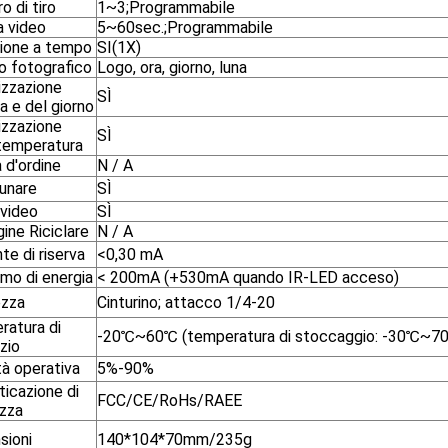
 di tiro
1~3;Programmabile
a video
5~60sec.;Programmabile
ione a tempo
SI(1X)
o fotografico
Logo, ora, giorno, luna
izzazione
SÌ
ra e del giorno
izzazione
SÌ
 temperatura
 d'ordine
N / A
lunare
SÌ
 video
SÌ
ine Riciclare
N / A
te di riserva
<0,30 mA
mo di energia
< 200mA (+530mA quando IR-LED acceso)
ezza
Cinturino; attacco 1/4-20
ratura di
-20℃~60℃ (temperatura di stoccaggio: -30℃~7
zio
tà operativa
5%-90%
ticazione di
FCC/CE/RoHs/RAEE
ezza
sioni
140*104*70mm/235g