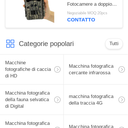
Fotocamere a doppio
obiettivo per giochi
Negoziabile MOQ:20pcs
all'aria aperta Trap
CONTATTO
Wildlife Waterproof
940nm IR Camera
Categorie popolari
Tutti
Macchine
Macchina fotografica
fotografiche di caccia
cercante infrarossa
di HD
Macchina fotografica
macchina fotografica
della fauna selvatica
della traccia 4G
di Digital
Macchina fotografica
Macchina fotografica