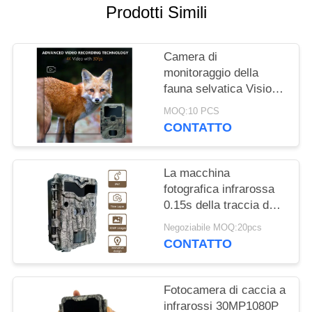
Prodotti Simili
MAPPA
DEL
Camera di
SITO
monitoraggio della
fauna selvatica Visione
notturna 0.1s Velocità
POLITICA
MOQ:10 PCS
di cattura 32MP 4K
CONTATTO
SULLA
Camera di caccia
impermeabile IP67
PRIVACY
Camera di
La macchina
osservazione degli
fotografica infrarossa
animali
0.15s della traccia dei
sensori doppi avvia
Negoziabile MOQ:20pcs
KW698A 4K che cerca
CONTATTO
la macchina fotografica
NESSUN'INCANDESCENZ
Fotocamera di caccia a
infrarossi 30MP1080P