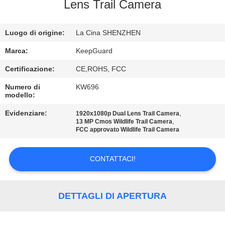
ALLA
Lens Trail Camera
FABBRICA
Luogo di origine:
La Cina SHENZHEN
CONTROLLO
Marca:
KeepGuard
DELLA
Certificazione:
CE,ROHS, FCC
QUALITÀ
Numero di
KW696
modello:
CONTATTACI
Evidenziare:
,
1920x1080p Dual Lens Trail Camera
,
13 MP Cmos Wildlife Trail Camera
FCC approvato Wildlife Trail Camera
NOTIZIE
CONTATTACI!
CHIEDI
UN
DETTAGLI DI APERTURA
PREVENTIVO