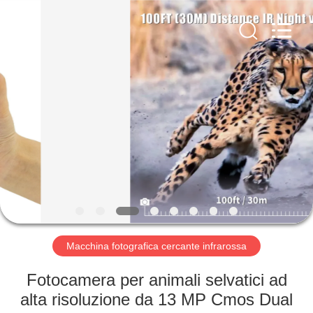
2026
KEEPWAY
INDUSTRIAL
(
ASIA
)
CO.,LTD.
All
CASA.
Rights
Reserved.
PRODOTTI
VIDEO
SU
DI
NOI
Macchina fotografica cercante infrarossa
Fotocamera per animali selvatici ad
VISITA
alta risoluzione da 13 MP Cmos Dual