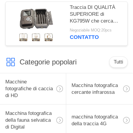
Traccia DI QUALITÀ
SUPERIORE di
KG795W che cerca
macchina fotografica
Negoziabile MOQ:20pcs
30MP 1080P HD per
CONTATTO
l'animale della fauna
selvatica
Categorie popolari
Tutti
Macchine
Macchina fotografica
fotografiche di caccia
cercante infrarossa
di HD
Macchina fotografica
macchina fotografica
della fauna selvatica
della traccia 4G
di Digital