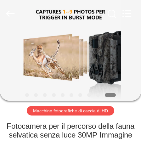
2026
KEEPWAY
INDUSTRIAL
(
ASIA
)
CO.,LTD.
All
CASA.
Rights
Reserved.
PRODOTTI
VIDEO
SU
DI
NOI
Macchine fotografiche di caccia di HD
Fotocamera per il percorso della fauna
VISITA
selvatica senza luce 30MP Immagine