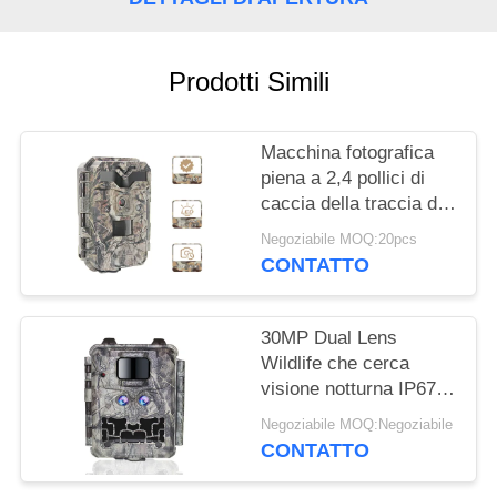
MAPPA
DEL
Prodotti Simili
SITO
Macchina fotografica
piena a 2,4 pollici di
POLITICA
caccia della traccia di
SULLA
IR LED HD 1080P delle
Negoziabile MOQ:20pcs
PRIVACY
macchine fotografiche
CONTATTO
di caccia dello
schermo HD
30MP Dual Lens
Wildlife che cerca
visione notturna IP67
della macchina
Negoziabile MOQ:Negoziabile
fotografica 1080P
CONTATTO