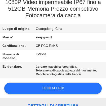
ALLA
1080P Video impermeabile IP67 fino a
512GB Memoria Prezzo competitivo
FABBRICA
Fotocamera da caccia
CONTROLLO
Luogo di origine:
Guangdong, Cina
DELLA
Marca:
keepguard
QUALITÀ
Certificazione:
CE FCC RoHS
CONTATTACI
Numero di
KW561
modello:
Evidenziare:
,
Cercare macchina fotografica
NOTIZIE
,
Telecamera di caccia attivata dal movimento
Macchina fotografica della traccia
CHIEDI
CONTATTACI!
UN
PREVENTIVO
DETTAGLI DI APERTURA