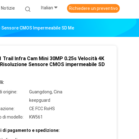
Italian
Notizie
Richiedere un preventivo
one Sensore CMOS Impermeabile SD Me
 Trail Infra Cam Mini 30MP 0.25s Velocità 4K
 Risoluzione Sensore CMOS impermeabile SD
i:
i origine:
Guangdong, Cina
keepguard
cazione:
CE FCC RoHS
 di modello:
KW561
i di pagamento e spedizione: