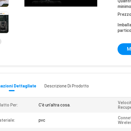
Quantit
minimo
Prezzo
Imball
partico
M
azioni Dettagliate
Descrizione Di Prodotto
Velocit
atto Per:
C'è un'altra cosa.
Recup
Connet
teriale:
pvc
Wirele