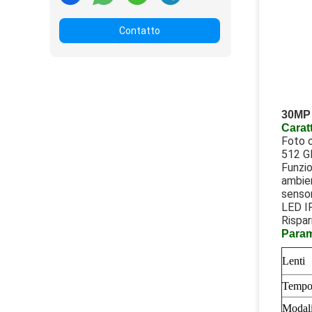
Contatto
30MP 
Carat
Foto o
512 G
Funzio
ambien
sensor
LED I
Rispar
Parame
Lenti
Tempo 
Modali