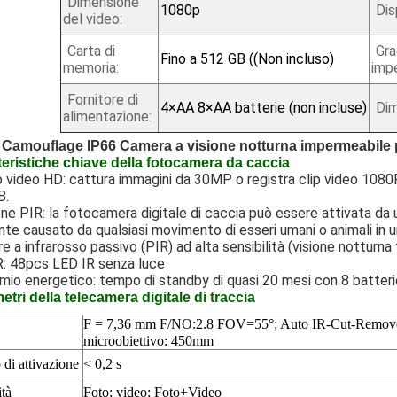
Dimensione
1080p
Dis
del video:
Carta di
Gr
Fino a 512 GB ((Non incluso)
memoria:
imp
Fornitore di
4×AA 8×AA batterie (non incluse)
Dim
alimentazione:
Camouflage IP66 Camera a visione notturna impermeabile pe
teristiche chiave della fotocamera da caccia
 video HD: cattura immagini da 30MP o registra clip video 1080P
B.
ne PIR: la fotocamera digitale di caccia può essere attivata d
te causato da qualsiasi movimento di esseri umani o animali in u
e a infrarosso passivo (PIR) ad alta sensibilità (visione notturna f
R: 48pcs LED IR senza luce
mio energetico: tempo di standby di quasi 20 mesi con 8 batteri
tri della telecamera digitale di traccia
F = 7,36 mm F/NO:2.8 FOV=55
°; Auto IR-Cut-Remove
microobiettivo: 450mm
di attivazione
< 0,2 s
tà
Foto; video;
Foto+Video