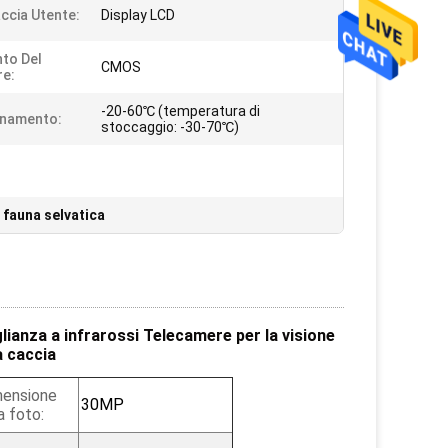
accia Utente:
Display LCD
to Del
CMOS
e:
-20-60℃ (temperatura di
onamento:
stoccaggio: -30-70℃)
 fauna selvatica
lianza a infrarossi Telecamere per la visione
a caccia
ensione
30MP
a foto: