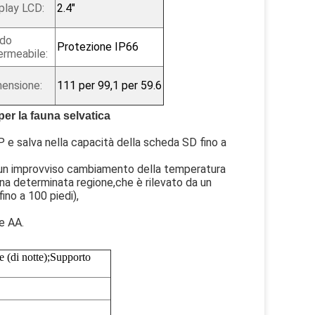
play LCD:
2.4"
ado
Protezione IP66
ermeabile:
ensione:
111 per 99,1 per 59.6
r la fauna selvatica
 e salva nella capacità della scheda SD fino a
a un improvviso cambiamento della temperatura
na determinata regione,che è rilevato da un
ino a 100 piedi),
e AA.
 (di notte);Supporto