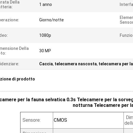
rata Della
1 anno
Interf
tteria:
Elemen
erazione:
Giorno/notte
Sensor
deo:
1080p
Funzi
mensione Della
30 MP
to:
idenziare:
Caccia
,
telecamera nascosta
,
telecamera per la
zione di prodotto
camere per la fauna selvatica 0.3s Telecamere per la sorveg
notturna Telecamere per l
Dim
Sensore:
CMOS
dell