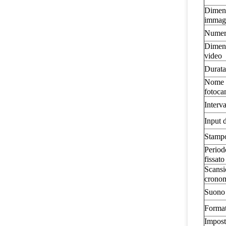
Dimens
immag
Numero
Dimens
video
Durata
Nome 
fotoca
Interva
Input 
Stampo
Period
fissato
Scansi
cronom
Suono
Forma
Impost