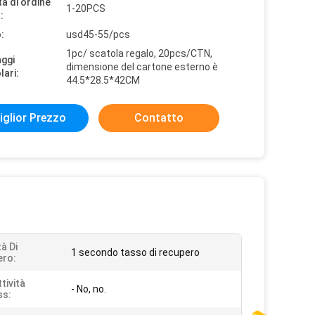
à di ordine
1-20PCS
:
:
usd45-55/pcs
1pc/ scatola regalo, 20pcs/CTN,
aggi
dimensione del cartone esterno è
lari:
44.5*28.5*42CM
iglior Prezzo
Contatto
à Di
1 secondo tasso di recupero
ero:
tività
- No, no.
ss: