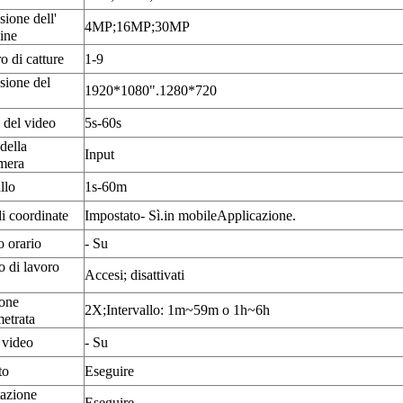
ione dell'
4MP;16
MP;30MP
ine
 di catture
1-9
ione del
1
92
0*
108
0
".
1280
*720
 del video
5s-60s
della
Input
mera
llo
1s-60m
di coordinate
Impostato
- Sì.
in mobile
Applicazione.
 orario
- Su
o di lavoro
Accesi; disattivati
one
2X;Intervallo: 1m~59m o 1h~6h
etrata
 video
- Su
to
Eseguire
azione
Eseguire