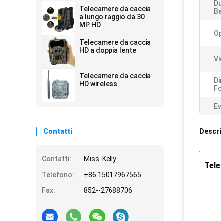
Du
Telecamere da caccia
Ba
a lungo raggio da 30
MP HD
Op
Telecamere da caccia
HD a doppia lente
Vi
Telecamere da caccia
Di
HD wireless
Fo
Ev
Contatti
Descri
Contatti:
Miss. Kelly
Tele
Telefono:
+86 15017967565
Fax:
852--27688706