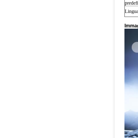
predefi
Lingu
Immag