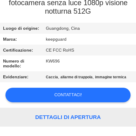
ALLA
fotocamera senza luce 1080p visione
notturna 512G
FABBRICA
Luogo di origine:
Guangdong, Cina
CONTROLLO
DELLA
Marca:
keepguard
QUALITÀ
Certificazione:
CE FCC RoHS
Numero di
KW696
modello:
CONTATTACI
Evidenziare:
,
,
Caccia
allarme di trappola
immagine termica
NOTIZIE
CONTATTACI!
CHIEDI
UN
DETTAGLI DI APERTURA
PREVENTIVO