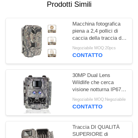
Prodotti Simili
MAPPA
DEL
Macchina fotografica
SITO
piena a 2,4 pollici di
caccia della traccia di
IR LED HD 1080P delle
Negoziabile MOQ:20pcs
POLITICA
macchine fotografiche
CONTATTO
di caccia dello
SULLA
schermo HD
PRIVACY
30MP Dual Lens
Wildlife che cerca
visione notturna IP67
della macchina
Negoziabile MOQ:Negoziabile
fotografica 1080P
CONTATTO
Traccia DI QUALITÀ
SUPERIORE di