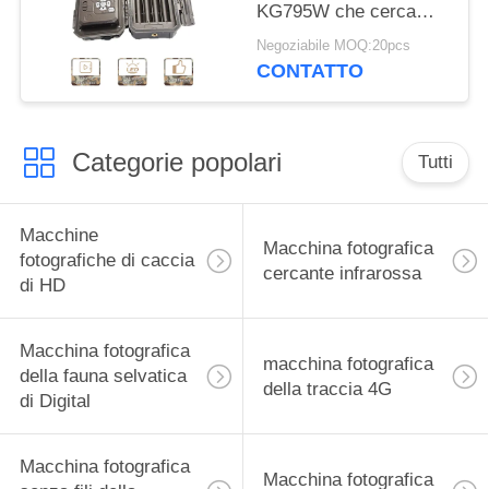
KG795W che cerca
macchina fotografica
Negoziabile MOQ:20pcs
30MP 1080P HD per
CONTATTO
l'animale della fauna
selvatica
Categorie popolari
Tutti
Macchine
Macchina fotografica
fotografiche di caccia
cercante infrarossa
di HD
Macchina fotografica
macchina fotografica
della fauna selvatica
della traccia 4G
di Digital
Macchina fotografica
Macchina fotografica