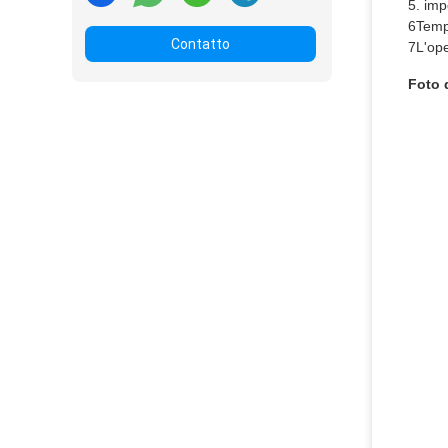
5. im
6Tempo
Contatto
7L'ope
Foto 