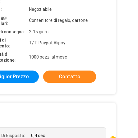
:
:
Negoziabile
aggi
Contenitore di regalo, cartone
lari:
di consegna:
2-15 giorni
 di
T/T, Paypal, Alipay
ento:
tà di
1000 pezzi al mese
tazione:
iglior Prezzo
Contatto
Di Risposta:
0,4 sec