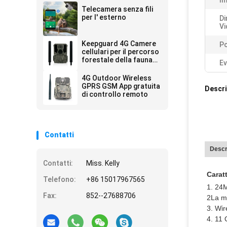
Im
Telecamera senza fili
per l' esterno
Di
Vi
Keepguard 4G Camere
Po
cellulari per il percorso
forestale della fauna
Ev
selvatica con
telecomando APP
4G Outdoor Wireless
36MP 2K/30fps Wild
GPRS GSM App gratuita
Descri
Game
di controllo remoto
Contatti
Descr
Contatti:
Miss. Kelly
Caratt
Telefono:
+86 15017967565
1. 24M
Fax:
852--27688706
2La mi
3. Wir
4. 11 