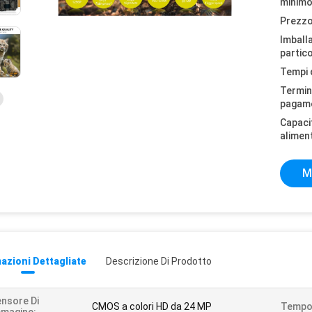
minimo
Prezzo
Imball
partico
Tempi 
Termini
pagam
Capaci
alimen
M
azioni Dettagliate
Descrizione Di Prodotto
nsore Di
CMOS a colori HD da 24 MP
Tempo 