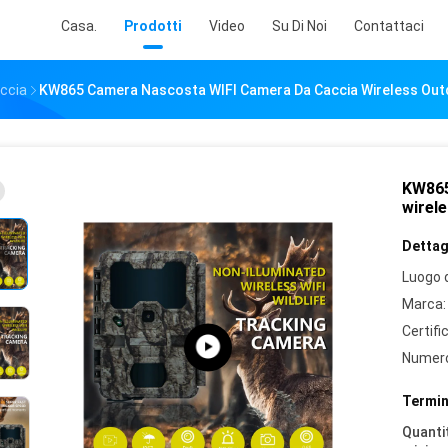
Casa.
Prodotti
Video
Su Di Noi
Contattaci
accia
KW865 Camera Nascosta WIFI Camera Da Caccia Wireless Out
KW865
wirel
Dettagl
Luogo d
Marca:
Certifi
Numero
Termin
Quantit