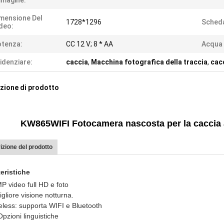
magine:
mensione Del
1728*1296
Scheda
deo:
tenza:
CC 12 V; 8 * AA
Acqua 
idenziare:
caccia
,
Macchina fotografica della traccia
,
cacc
zione di prodotto
KW865
WIFI Fotocamera nascosta per la caccia al
izione del prodotto
eristiche
P video full HD e foto
gliore visione notturna.
eless: supporta WIFI e Bluetooth
Opzioni linguistiche