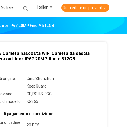
Italian
Notizie
Richiedere un preventivo
door IP67 20MP Fino A 512GB
 Camera nascosta WIFI Camera da caccia
ess outdoor IP67 20MP fino a 512GB
i:
i origine:
Cina Shenzhen
KeepGuard
cazione:
CE,ROHS, FCC
 di modello:
KG865
i di pagamento e spedizione:
à di ordine
20 PCS