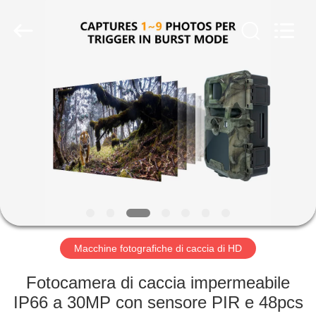
2026
KEEPWAY
INDUSTRIAL
(
ASIA
)
CO.,LTD.
All
CASA.
Rights
Reserved.
PRODOTTI
VIDEO
SU
DI
NOI
Macchine fotografiche di caccia di HD
Fotocamera di caccia impermeabile
VISITA
IP66 a 30MP con sensore PIR e 48pcs