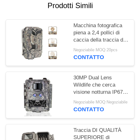
Prodotti Simili
MAPPA
DEL
Macchina fotografica
SITO
piena a 2,4 pollici di
caccia della traccia di
IR LED HD 1080P delle
POLITICA
Negoziabile MOQ:20pcs
macchine fotografiche
CONTATTO
SULLA
di caccia dello
schermo HD
PRIVACY
30MP Dual Lens
Wildlife che cerca
visione notturna IP67
della macchina
Negoziabile MOQ:Negoziabile
fotografica 1080P
CONTATTO
Traccia DI QUALITÀ
SUPERIORE di