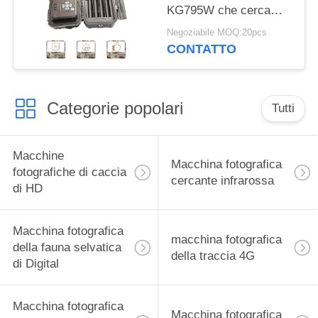
KG795W che cerca
macchina fotografica
Negoziabile MOQ:20pcs
30MP 1080P HD per
CONTATTO
l'animale della fauna
selvatica
Categorie popolari
Tutti
Macchine
Macchina fotografica
fotografiche di caccia
cercante infrarossa
di HD
Macchina fotografica
macchina fotografica
della fauna selvatica
della traccia 4G
di Digital
Macchina fotografica
Macchina fotografica