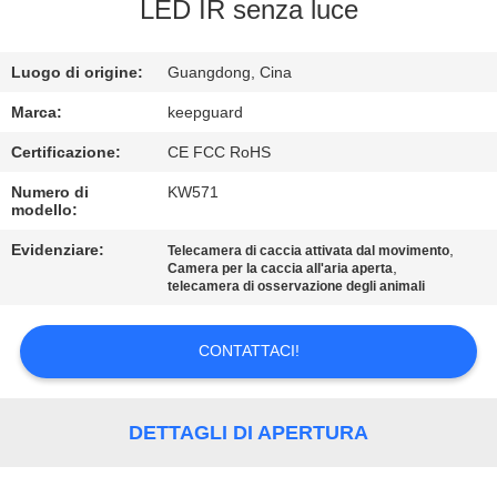
ALLA
LED IR senza luce
FABBRICA
Luogo di origine:
Guangdong, Cina
CONTROLLO
Marca:
keepguard
DELLA
Certificazione:
CE FCC RoHS
QUALITÀ
Numero di
KW571
modello:
CONTATTACI
Evidenziare:
,
Telecamera di caccia attivata dal movimento
,
Camera per la caccia all'aria aperta
telecamera di osservazione degli animali
NOTIZIE
CONTATTACI!
CHIEDI
UN
DETTAGLI DI APERTURA
PREVENTIVO