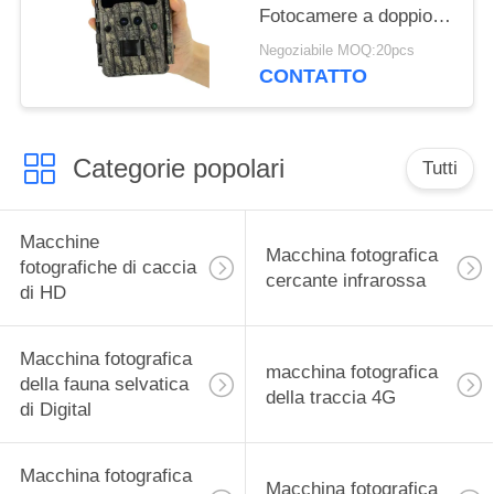
Fotocamere a doppio
obiettivo per giochi
Negoziabile MOQ:20pcs
all'aria aperta Trap
CONTATTO
Wildlife Waterproof
940nm IR Camera
Categorie popolari
Tutti
Macchine
Macchina fotografica
fotografiche di caccia
cercante infrarossa
di HD
Macchina fotografica
macchina fotografica
della fauna selvatica
della traccia 4G
di Digital
Macchina fotografica
Macchina fotografica