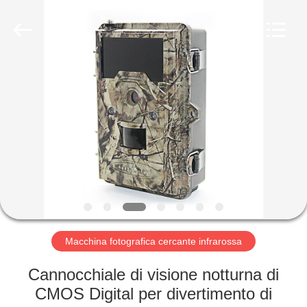
2026
KEEPWAY
INDUSTRIAL
(
ASIA
)
CO.,LTD.
All
CASA.
Rights
Reserved.
PRODOTTI
VIDEO
SU
DI
NOI
Macchina fotografica cercante infrarossa
Cannocchiale di visione notturna di
VISITA
CMOS Digital per divertimento di