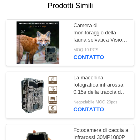
Prodotti Simili
MAPPA
DEL
Camera di
SITO
monitoraggio della
fauna selvatica Visione
notturna 0.1s Velocità
POLITICA
MOQ:10 PCS
di cattura 32MP 4K
CONTATTO
SULLA
Camera di caccia
impermeabile IP67
PRIVACY
Camera di
La macchina
osservazione degli
fotografica infrarossa
animali
0.15s della traccia dei
sensori doppi avvia
Negoziabile MOQ:20pcs
KW698A 4K che cerca
CONTATTO
la macchina fotografica
NESSUN'INCANDESCENZ
Fotocamera di caccia a
infrarossi 30MP1080P