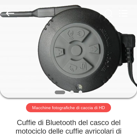
2026
KEEPWAY
INDUSTRIAL
(
ASIA
)
CO.,LTD.
All
CASA.
Rights
Reserved.
PRODOTTI
VIDEO
SU
DI
NOI
Macchine fotografiche di caccia di HD
Cuffie di Bluetooth del casco del
VISITA
motociclo delle cuffie avricolari di