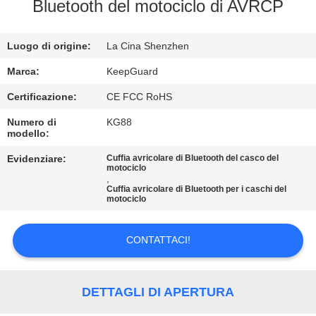
ALLA
Bluetooth del motociclo di AVRCP
FABBRICA
Luogo di origine:
La Cina Shenzhen
CONTROLLO
Marca:
KeepGuard
DELLA
Certificazione:
CE FCC RoHS
QUALITÀ
Numero di
KG88
modello:
CONTATTACI
Evidenziare:
Cuffia avricolare di Bluetooth del casco del
motociclo
,
Cuffia avricolare di Bluetooth per i caschi del
motociclo
NOTIZIE
CONTATTACI!
CHIEDI
UN
DETTAGLI DI APERTURA
PREVENTIVO