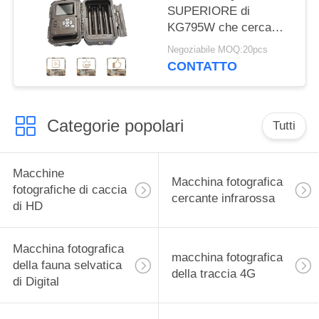
SUPERIORE di
KG795W che cerca
macchina fotografica
Negoziabile MOQ:20pcs
30MP 1080P HD per
CONTATTO
l'animale della fauna
selvatica
Categorie popolari
Tutti
Macchine
Macchina fotografica
fotografiche di caccia
cercante infrarossa
di HD
Macchina fotografica
macchina fotografica
della fauna selvatica
della traccia 4G
di Digital