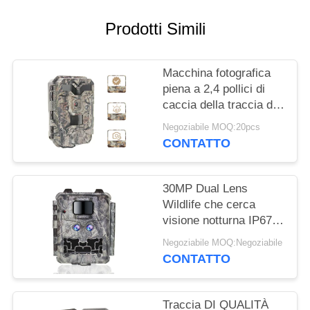
MAPPA
Prodotti Simili
DEL
SITO
Macchina fotografica
piena a 2,4 pollici di
caccia della traccia di
POLITICA
IR LED HD 1080P delle
Negoziabile MOQ:20pcs
SULLA
macchine fotografiche
CONTATTO
di caccia dello
PRIVACY
schermo HD
30MP Dual Lens
Wildlife che cerca
visione notturna IP67
della macchina
Negoziabile MOQ:Negoziabile
fotografica 1080P
CONTATTO
Traccia DI QUALITÀ