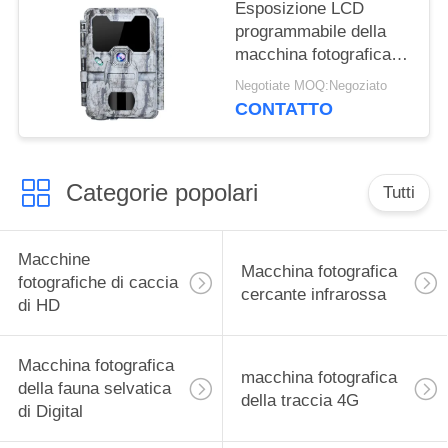
Trail
Esposizione LCD
programmabile della
macchina fotografica
24MP With della fauna
Negotiate MOQ:Negoziato
selvatica nascosta
CONTATTO
WIFI
Categorie popolari
Tutti
Macchine
Macchina fotografica
fotografiche di caccia
cercante infrarossa
di HD
Macchina fotografica
macchina fotografica
della fauna selvatica
della traccia 4G
di Digital