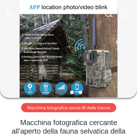
2026
KEEPWAY
INDUSTRIAL
(
ASIA
)
CO.,LTD.
All
CASA.
Rights
Reserved.
PRODOTTI
VIDEO
SU
DI
NOI
Macchina fotografica senza fili della traccia
Macchina fotografica cercante
VISITA
all'aperto della fauna selvatica della