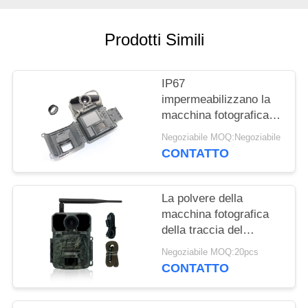
MAPPA
Prodotti Simili
DEL
SITO
IP67
impermeabilizzano la
POLITICA
macchina fotografica
della traccia 3G con la
SULLA
Negoziabile MOQ:Negoziabile
prestazione affidabile e
CONTATTO
PRIVACY
la qualità di immagine
superiore
La polvere della
macchina fotografica
della traccia del
sensore 4G di CMOS
Negoziabile MOQ:20pcs
rinforza la macchina
CONTATTO
fotografica di 30MP
Waterproof Cellular