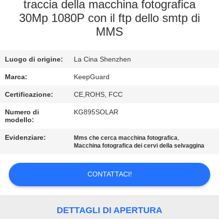
ALLA
traccia della macchina fotografica
30Mp 1080P con il ftp dello smtp di
FABBRICA
MMS
CONTROLLO
Luogo di origine:
La Cina Shenzhen
DELLA
Marca:
KeepGuard
QUALITÀ
Certificazione:
CE,ROHS, FCC
CONTATTACI
Numero di
KG895SOLAR
modello:
Evidenziare:
,
Mms che cerca macchina fotografica
NOTIZIE
Macchina fotografica dei cervi della selvaggina
CHIEDI
CONTATTACI!
UN
PREVENTIVO
DETTAGLI DI APERTURA