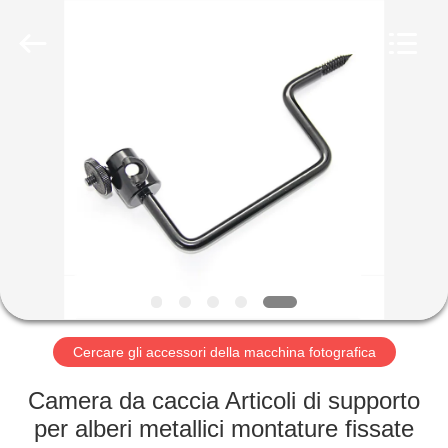
2026
KEEPWAY
INDUSTRIAL
(
ASIA
)
CO.,LTD.
All
CASA.
Rights
Reserved.
PRODOTTI
VIDEO
SU
DI
NOI
Cercare gli accessori della macchina fotografica
Camera da caccia Articoli di supporto
VISITA
per alberi metallici montature fissate