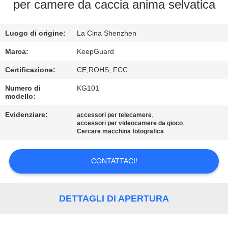
ALLA
per camere da caccia anima selvatica
FABBRICA
Luogo di origine:
La Cina Shenzhen
CONTROLLO
Marca:
KeepGuard
DELLA
Certificazione:
CE,ROHS, FCC
QUALITÀ
Numero di
KG101
modello:
CONTATTACI
Evidenziare:
,
accessori per telecamere
,
accessori per videocamere da gioco
Cercare macchina fotografica
NOTIZIE
CONTATTACI!
CHIEDI
UN
DETTAGLI DI APERTURA
PREVENTIVO