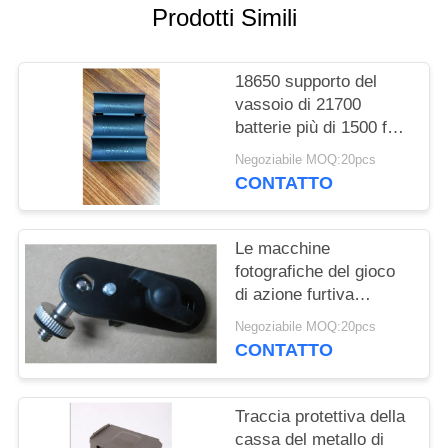
Prodotti Simili
MAPPA
DEL
18650 supporto del
SITO
vassoio di 21700
batterie più di 1500 foto
hanno inviato la visione
POLITICA
Negoziabile MOQ:20pcs
notturna che cerca gli
CONTATTO
SULLA
accessori della
macchina fotografica
PRIVACY
del gioco della
Le macchine
macchina fotografica
fotografiche del gioco
di azione furtiva
trascinano i supporti di
Negoziabile MOQ:20pcs
attacco della macchina
CONTATTO
fotografica/cassa del
metallo
Traccia protettiva della
cassa del metallo di