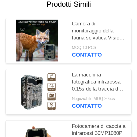
Prodotti Simili
MAPPA
DEL
Camera di
SITO
monitoraggio della
fauna selvatica Visione
notturna 0.1s Velocità
MOQ:10 PCS
POLITICA
di cattura 32MP 4K
CONTATTO
Camera di caccia
SULLA
impermeabile IP67
PRIVACY
Camera di
La macchina
osservazione degli
fotografica infrarossa
animali
0.15s della traccia dei
sensori doppi avvia
Negoziabile MOQ:20pcs
KW698A 4K che cerca
CONTATTO
la macchina fotografica
NESSUN'INCANDESCENZ
Fotocamera di caccia a
infrarossi 30MP1080P