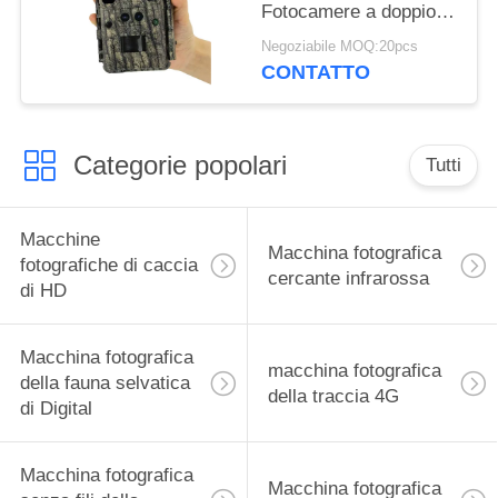
Fotocamere a doppio
obiettivo per giochi
Negoziabile MOQ:20pcs
all'aria aperta Trap
CONTATTO
Wildlife Waterproof
940nm IR Camera
Categorie popolari
Tutti
Macchine
Macchina fotografica
fotografiche di caccia
cercante infrarossa
di HD
Macchina fotografica
macchina fotografica
della fauna selvatica
della traccia 4G
di Digital
Macchina fotografica
Macchina fotografica