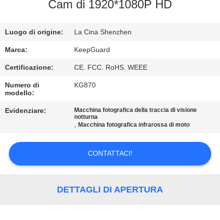
ALLA
Cam di 1920*1080P HD
FABBRICA
Luogo di origine:
La Cina Shenzhen
CONTROLLO
Marca:
KeepGuard
DELLA
Certificazione:
CE. FCC. RoHS. WEEE
QUALITÀ
Numero di
KG870
modello:
CONTATTACI
Evidenziare:
Macchina fotografica della traccia di visione
notturna
,
Macchina fotografica infrarossa di moto
NOTIZIE
CONTATTACI!
CHIEDI
UN
DETTAGLI DI APERTURA
PREVENTIVO