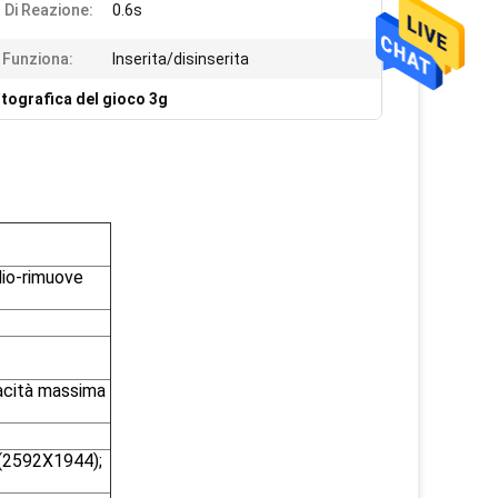
Di Reazione:
0.6s
 Funziona:
Inserita/disinserita
tografica del gioco 3g
lio-rimuove
pacità massima
(2592X1944);