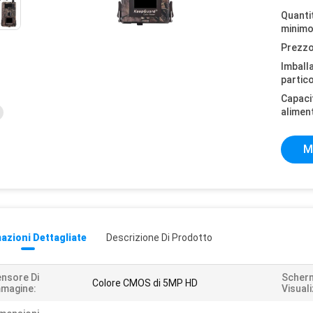
Quantit
minimo
Prezzo
Imball
partico
Capaci
alimen
M
azioni Dettagliate
Descrizione Di Prodotto
nsore Di
Scherm
Colore CMOS di 5MP HD
magine:
Visual