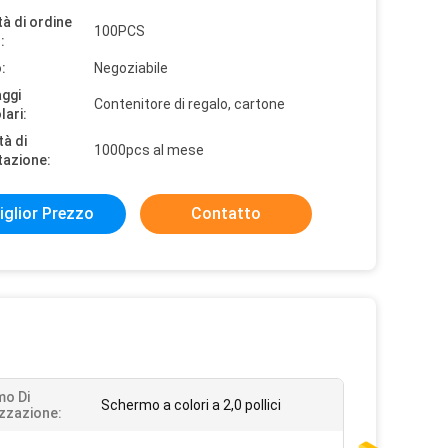
à di ordine
100PCS
:
:
Negoziabile
aggi
Contenitore di regalo, cartone
lari:
tà di
1000pcs al mese
tazione:
iglior Prezzo
Contatto
o Di
Schermo a colori a 2,0 pollici
izzazione: