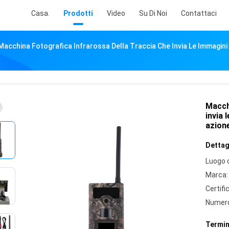
Casa.
Prodotti
Video
Su Di Noi
Contattaci
Macchina Fotografica Infrarossa Della Traccia Che Invia Le Immagini
Macch
invia 
azione
Dettagl
Luogo d
Marca:
Certifi
Numero
Termin