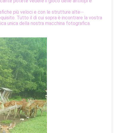
cante potete vedere il gioco delle antilopi e
iche più veloci e con le strutture alte--
isito. Tutto il di cui sopra è incontrare la vostra
tica unica della nostra macchina fotografica.