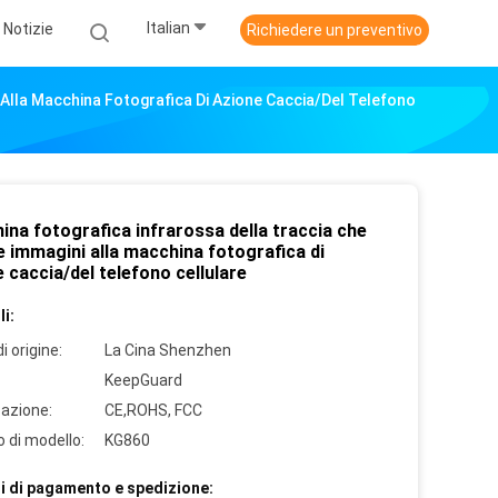
Italian
Notizie
Richiedere un preventivo
 Alla Macchina Fotografica Di Azione Caccia/del Telefono
ina fotografica infrarossa della traccia che
le immagini alla macchina fotografica di
 caccia/del telefono cellulare
i:
i origine:
La Cina Shenzhen
KeepGuard
cazione:
CE,ROHS, FCC
 di modello:
KG860
i di pagamento e spedizione: