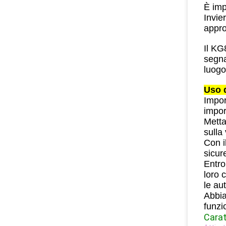
È imp
Invie
appro
Il KG
segna
luogo
Uso 
Impor
impor
Metta
sulla
Con i
sicur
Entro
loro 
le au
Abbia
funzi
Carat