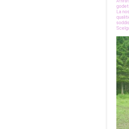
Attira
godete
La nos
qualit
soddis
Scelga