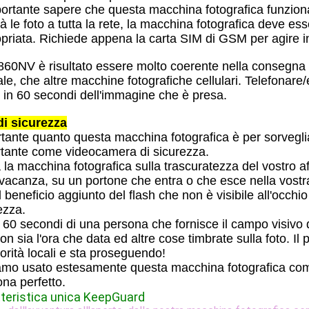
ortante sapere che questa macchina fotografica funzion
rà le foto a tutta la rete, la macchina fotografica deve e
priata. Richiede appena la carta SIM di GSM per agire i
860NV è risultato essere molto coerente nella consegna d
le, che altre macchine fotografiche cellulari. Telefonar
 in 60 secondi dell'immagine che è presa.
di sicurezza
tante quanto questa macchina fotografica è per sorveglia
tante come videocamera di sicurezza.
 la macchina fotografica sulla trascuratezza del vostro a
 vacanza, su un portone che entra o che esce nella vostr
l beneficio aggiunto del flash che non è visibile all'occh
ezza.
 60 secondi di una persona che fornisce il campo visivo 
con sia l'ora che data ed altre cose timbrate sulla foto. 
torità locali e sta proseguendo!
mo usato estesamente questa macchina fotografica come 
ona perfetto.
teristica unica KeepGuard