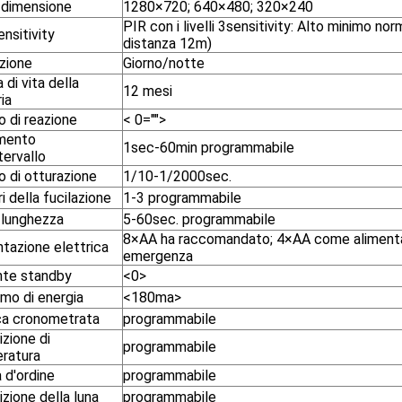
 dimensione
1280×720; 640×480; 320×240
PIR con i livelli 3sensitivity: Alto minimo no
nsitivity
distanza 12m)
zione
Giorno/notte
 di vita della
12 mesi
ia
 di reazione
< 0="">
mento
1sec-60min programmabile
ntervallo
 di otturazione
1/10-1/2000sec.
 della fucilazione
1-3 programmabile
 lunghezza
5-60sec. programmabile
8×AA ha raccomandato; 4×AA come alimenta
tazione elettrica
emergenza
nte standby
<0>
mo di energia
<180ma>
ca cronometrata
programmabile
zione di
programmabile
ratura
 d'ordine
programmabile
zione della luna
programmabile