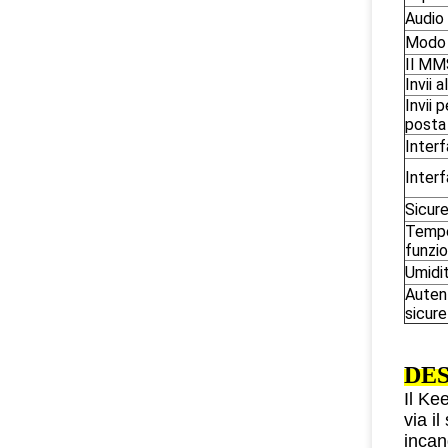
Audio
Modo
Il MM
Invii 
Invii 
posta
Inter
Interf
Sicur
Tempe
funzi
Umidi
Auten
sicur
DE
Il Ke
via i
incan