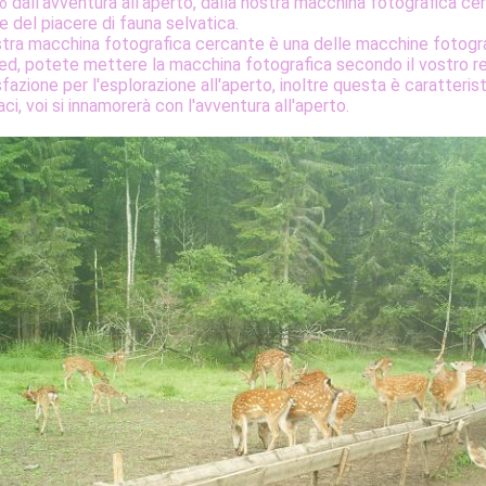
dall'avventura all'aperto, dalla nostra macchina fotografica cer
to
 del piacere di fauna selvatica.
tra macchina fotografica cercante è una delle macchine fotograf
ied, potete mettere la macchina fotografica secondo il vostro requ
fazione per l'esplorazione all'aperto, inoltre questa è caratteris
ci, voi si innamorerà con l'avventura all'aperto.