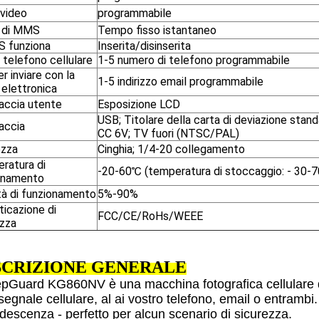
 video
programmabile
 di MMS
Tempo fisso istantaneo
S funziona
Inserita/disinserita
al telefono cellulare
1-5 numero di telefono programmabile
per inviare con la
1-5 indirizzo email programmabile
 elettronica
faccia utente
Esposizione LCD
USB; Titolare della carta di deviazione stand
accia
CC 6V; TV fuori (NTSC/PAL)
ezza
Cinghia; 1/4-20 collegamento
ratura di
-20-60℃ (temperatura di stoccaggio: - 30-
onamento
tà di funzionamento
5%-90%
ticazione di
FCC/CE/RoHs/WEEE
ezza
SCRIZIONE GENERALE
epGuard KG860NV è una macchina fotografica cellulare de
l segnale cellulare, al ai vostro telefono, email o entrambi
descenza - perfetto per alcun scenario di sicurezza.