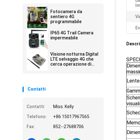
Di
Im
Fotocamera da
sentiero 4G
Vi
programmabile
Ev
IP65 4G Trail Camera
impermeabile
Descri
Visione notturna Digital
LTE selvaggio 4G che
SPECI
cerca operazione di
Dimen
giorno e di notte della
mass
macchina fotografica
Lente
Contatti
Gamma
Scher
visual
Contatti:
Miss. Kelly
Sched
Telefono:
+86 15017967565
Memor
Fax:
852--27688706
Dimen