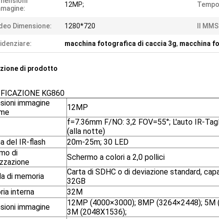
mensioni
12MP;
Tempo 
magine:
deo Dimensione:
1280*720
Il MMS
idenziare:
macchina fotografica di caccia 3g
,
macchina fo
zione di prodotto
FICAZIONE KG860
sioni immagine
12MP
ime
f=7.36mm F/NO: 3,2 FOV=55°; L'auto IR-Tag
(alla notte)
 del IR-flash
20m-25m; 30 LED
mo di
Schermo a colori a 2,0 pollici
izzazione
Carta di SDHC o di deviazione standard, ca
a di memoria
32GB
ia interna
32M
12MP (4000×3000); 8MP (3264×2448); 5M 
sioni immagine
3M (2048X1536);