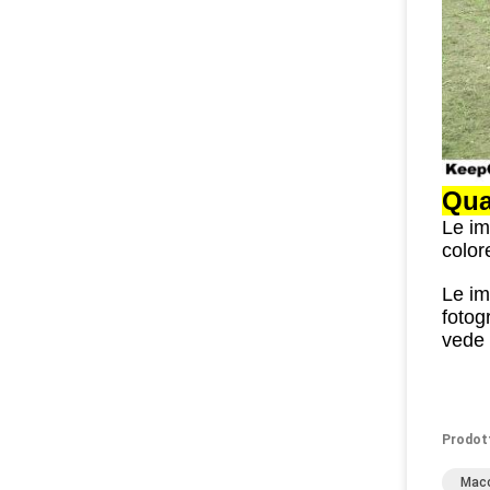
Qua
Le im
color
Le im
fotog
vede 
Prodot
Macc