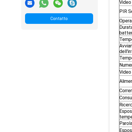
Video
PIR Se
Contatto
Opera
Durata
batter
Tempo
Avvia
dell'i
Tempo
Numeri
Video
Alimen
Corre
Consu
Ricer
Esposi
tempe
Parola
Esposi