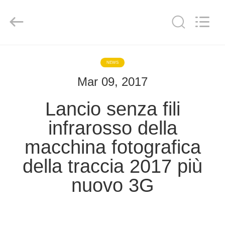
2026
KEEPWAY
INDUSTRIAL
(
ASIA
)
CO.,LTD.
All
CASA.
Rights
Reserved.
NEWS
Mar 09, 2017
PRODOTTI
Lancio senza fili
VIDEO
infrarosso della
macchina fotografica
SU
della traccia 2017 più
DI
NOI
nuovo 3G
VISITA