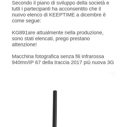
ALLA
Secondo il piano di sviluppo della società e
tutti i partecipanti ha acconsentito che il
FABBRICA
nuovo elenco di KEEPTIME a dicembre è
come segue:
CONTROLLO
KG891are attualmente nella produzione,
DELLA
sono stati elencati, prego prestano
attenzione!
QUALITÀ
Macchina fotografica senza fili infrarossa
940mn/IP 67 della traccia 2017 più nuova 3G
CONTATTACI
NOTIZIE
CHIEDI
UN
PREVENTIVO