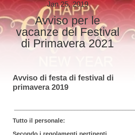
ALLA
Jan 25, 2019
FABBRICA
Avviso per le
vacanze del Festival
CONTROLLO
DELLA
di Primavera 2021
QUALITÀ
CONTATTACI
Avviso di festa di festival di
primavera 2019
NOTIZIE
CHIEDI
________________________________________
UN
Tutto il personale:
PREVENTIVO
Secondo i regolamenti pertinenti