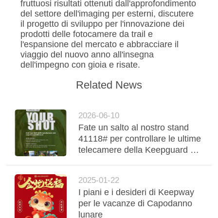
fruttuosi risultati ottenuti dall'approfondimento
del settore dell'imaging per esterni, discutere
MAPPA
il progetto di sviluppo per l'innovazione dei
DEL
prodotti delle fotocamere da trail e
l'espansione del mercato e abbracciare il
SITO
viaggio del nuovo anno all'insegna
dell'impegno con gioia e risate.
POLITICA
Related News
SULLA
PRIVACY
2026-06-10
Fate un salto al nostro stand
41118# per controllare le ultime
telecamere della Keepguard al
2026 Shot Show a Las Vegas!
2025-01-22
I piani e i desideri di Keepway
per le vacanze di Capodanno
lunare