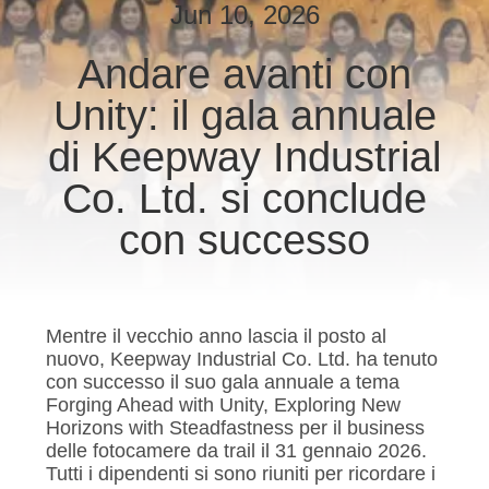
ALLA
Jun 10, 2026
FABBRICA
Andare avanti con
Unity: il gala annuale
CONTROLLO
DELLA
di Keepway Industrial
QUALITÀ
Co. Ltd. si conclude
con successo
CONTATTACI
NOTIZIE
Mentre il vecchio anno lascia il posto al
nuovo, Keepway Industrial Co. Ltd. ha tenuto
con successo il suo gala annuale a tema
CHIEDI
Forging Ahead with Unity, Exploring New
UN
Horizons with Steadfastness per il business
delle fotocamere da trail il 31 gennaio 2026.
PREVENTIVO
Tutti i dipendenti si sono riuniti per ricordare i