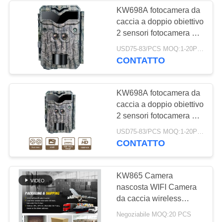
KW698A fotocamera da
caccia a doppio obiettivo
28
2 sensori fotocamera da
Cercare gli
esplorazione 4K fino a
USD75-83/PCS MOQ:1-20PCS
512GB fotocamera da
CONTATTO
accessori della
gioco visione notturna
macchina
KW698A fotocamera da
fotografica
caccia a doppio obiettivo
2 sensori fotocamera da
esplorazione 4K
22
USD75-83/PCS MOQ:1-20PCS
videocamera da gioco
CONTATTO
Macchina
visione notturna
fotografica cellulare
KW865 Camera
nascosta WIFI Camera
del gioco
da caccia wireless
all'aperto IP67 20MP
Negoziabile MOQ:20 PCS
Camera da traccia che