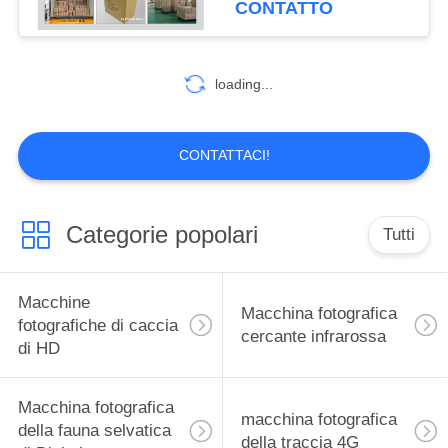
CONTATTO
invia immagini al tuo
14
Macchina
loading...
fotografica del
giardino della fauna
CONTATTACI!
selvatica
Categorie popolari
Tutti
27
Macchina
Macchine
Macchina fotografica
fotografica della
fotografiche di caccia
cercante infrarossa
di HD
traccia di GPS
Macchina fotografica
macchina fotografica
della fauna selvatica
della traccia 4G