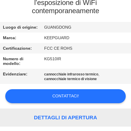
ALLA
l'esposizione di WiFi
contemporaneamente
FABBRICA
Luogo di origine:
GUANGDONG
CONTROLLO
DELLA
Marca:
KEEPGUARD
QUALITÀ
Certificazione:
FCC CE ROHS
Numero di
KG510IR
modello:
CONTATTACI
Evidenziare:
,
cannocchiale infrarosso termico
cannocchiale termico di visione
NOTIZIE
CONTATTACI!
CHIEDI
UN
DETTAGLI DI APERTURA
PREVENTIVO