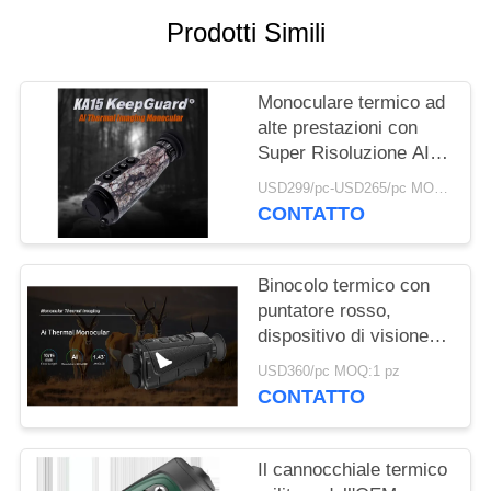
Prodotti Simili
MAPPA
DEL
Monoculare termico ad
SITO
alte prestazioni con
Super Risoluzione AI e
POLITICA
10 ore di autonomia per
USD299/pc-USD265/pc MOQ:20pcs
attività all'aperto e
CONTATTO
SULLA
sorveglianza
PRIVACY
Binocolo termico con
puntatore rosso,
dispositivo di visione
notturna 850nm, zoom
USD360/pc MOQ:1 pz
digitale 8x
CONTATTO
Il cannocchiale termico