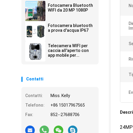
Fotocamera Bluetooth
N
WIFI da 20 MP 1080P
Di
Fotocamera bluetooth
I
a prova d'acqua IP67
Se
Telecamera WIFI per
caccia all'aperto con
app mobile per
Ri
schermo di
visualizzazione
Ti
Contatti
Ev
Contatti:
Miss. Kelly
Telefono:
+86 15017967565
Descri
Fax:
852--27688706
24MP S