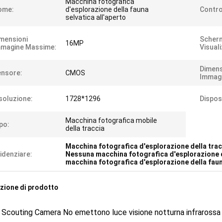
Macchina fotografica
ome:
d'esplorazione della fauna
Contro
selvatica all'aperto
mensioni
Scherm
16MP
mmagine Massime:
Visual
Dimens
nsore:
CMOS
Immagi
soluzione:
1728*1296
Disposi
Macchina fotografica mobile
po:
della traccia
Macchina fotografica d'esplorazione della tra
idenziare:
Nessuna macchina fotografica d'esplorazione d
macchina fotografica d'esplorazione della faun
zione di prodotto
couting Camera No emettono luce visione notturna infrarossa ne