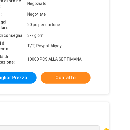
à di ordine
Negoziato
:
:
Negotiate
aggi
20 pc per cartone
lari:
di consegna:
3-7 giorni
 di
T/T, Paypal, Alipay
ento:
tà di
10000 PCS ALLA SETTIMANA
tazione:
iglior Prezzo
Contatto