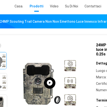
Casa.
Prodotti
Video
Su Di Noi
Contattaci
24MP Scouting Trail Camera Non Non Emettono Luce Innesco Infrar
24MP 
luce i
0.25s
Dettagl
Luogo d
Marca:
Certifi
Numero
Termin