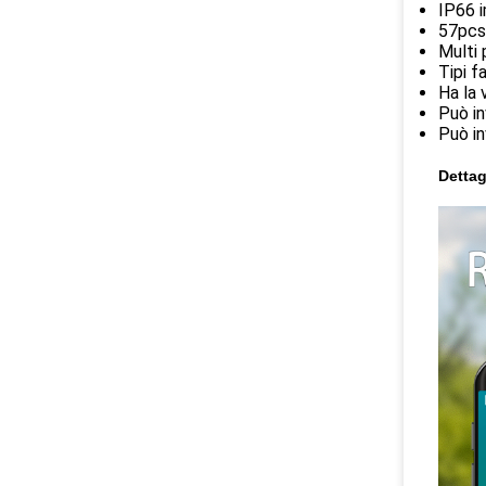
IP66 i
57pcs 
Multi 
Tipi f
Ha la 
Può in
Può in
Dettag