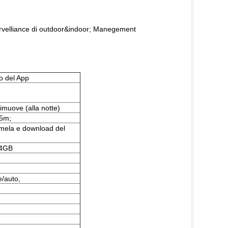
velliance di outdoor&indoor;
Manegement
o del App
muove (alla notte)
25m;
 mela e download del
64GB
e/auto,