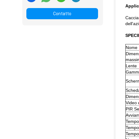
Applic
Contatto
Caccia 
dell'az
SPECIF
Nome
Dimens
massi
Lente
Gamma 
Scherm
Sched
Dimens
Video 
PIR Sen
Avviam
Tempo 
Tempo
Tempo 