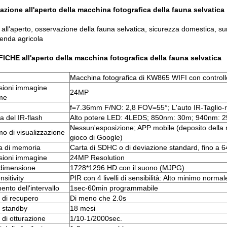
azione all'aperto della macchina fotografica della fauna selvatica
all'aperto, osservazione della fauna selvatica,
sicurezza domestica, sur
ienda agricola
ICHE all'aperto della macchina fotografica della fauna selvatica
Macchina fotografica di KW865 WIFI con controll
ioni immagine
24MP
me
f=7.36mm F/NO: 2,8 FOV=55°; L'auto IR-Taglio-ri
del IR-flash
Alto potere LED: 4LEDS; 850nm: 30m; 940nm: 
Nessun'esposizione; APP mobile (deposito della
o di visualizzazione
gioco di Google)
a di memoria
Carta di SDHC o di deviazione standard, fino a 
ioni immagine
24MP Resolution
dimensione
1728*1296 HD con il suono (MJPG)
sitivity
PIR con 4 livelli di sensibilità: Alto minimo normal
ento dell'intervallo
1sec-60min programmabile
di recupero
Di meno che 2.0s
 standby
18 mesi
di otturazione
1/10-1/2000sec.