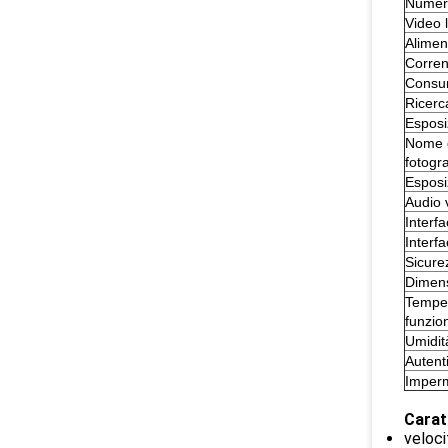
Numeri
Video 
Alimen
Corren
Consum
Ricerc
Esposi
Nome 
fotogra
Esposi
Audio 
Interfa
Interfa
Sicure
Dimen
Temper
funzi
Umidit
Autent
Imper
Carat
veloci