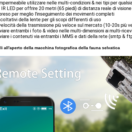
mpermeabile utilizzare nelle multi-condizioni & nei tipi per quals
IR LED per offrire 20 metri (65 piedi) di distanza reale di vision
preso per meglio l'inseguimento dei movimenti completi
acoltativi della lente per gli scopi differenti di uso
velocità della trasmissione più veloce sul mercato (10-20s più ve
viare entrambi i foto & video nelle multi-dimensioni ai multi-ricevi
viare i contenuti via entrambi i MMS e dati della rete (smtp & ft
li all'aperto della macchina fotografica della fauna selvatica