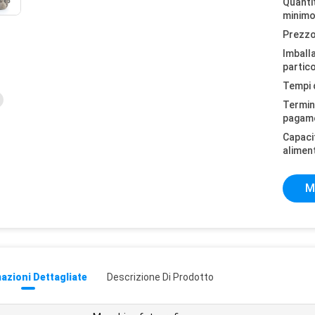
Quantit
minimo
Prezzo
Imball
partico
Tempi 
Termini
pagam
Capaci
alimen
M
azioni Dettagliate
Descrizione Di Prodotto