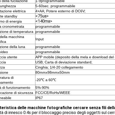
 della fucilazione
1-9programmable
lunghezza
5-60sec. programmabile
tazione elettrica
4×AA; Potere esterno di DC6V;
<75ua>
te standby
<140ma>
o di energia
a cronometrata
programmabile
zione di temperatura
programmabile
della macchina
Input
fica
zione della luna
programmabile
video
programmabile
ccia utente
APP mobile (deposito della mela e download del 
ccia
USB; Carta di deviazione standard;
zza
Cinghia; 1/4-20 collegamento
sione
80mmx98mmx50mm
atura di
-20℃ a 60℃
onamento
à di funzionamento
5%-90%
icazione di sicurezza
FCC/CE/RoHs/WEEE
meabile
IP67
teristica delle macchine fotografiche cercare senza fili dell
tà di innesco 0.4s per il bloccaggio preciso degli oggetti sul cent