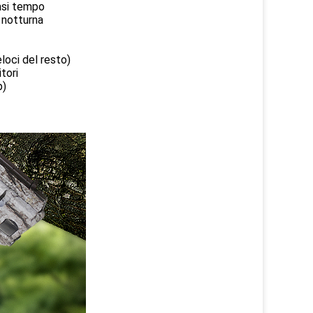
iasi tempo
e notturna
loci del resto)
tori
p)