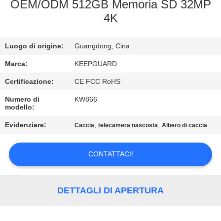
ALLA
OEM/ODM 512GB Memoria SD 32MP
4K
FABBRICA
Luogo di origine:
Guangdong, Cina
CONTROLLO
DELLA
Marca:
KEEPGUARD
QUALITÀ
Certificazione:
CE FCC RoHS
Numero di
KW866
modello:
CONTATTACI
Evidenziare:
,
,
Caccia
telecamera nascosta
Albero di caccia
NOTIZIE
CONTATTACI!
CHIEDI
UN
DETTAGLI DI APERTURA
PREVENTIVO