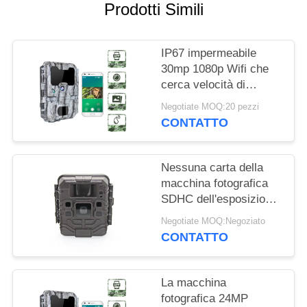
Prodotti Simili
MAPPA
DEL
IP67 impermeabile
SITO
30mp 1080p Wifi che
cerca velocità di
innesco della macchina
Negotiate MOQ:20 pezzi
POLITICA
fotografica 0.25s della
CONTATTO
traccia
SULLA
PRIVACY
Nessuna carta della
macchina fotografica
SDHC dell'esposizione
140mA WIFI Bluetooth
Negotiate MOQ:Negoziato
per caccia
CONTATTO
La macchina
fotografica 24MP