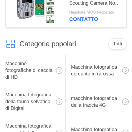
Scouting Camera No
della traccia del gioco
Negotiate MOQ:Negoziato
emette luce funzione
CONTATTO
infrarossa nera di wifi
di innesco di visione
notturna 0.25s
Categorie popolari
Tutti
Macchine
Macchina fotografica
fotografiche di caccia
cercante infrarossa
di HD
Macchina fotografica
macchina fotografica
della fauna selvatica
della traccia 4G
di Digital
Macchina fotografica
Macchina fotografica