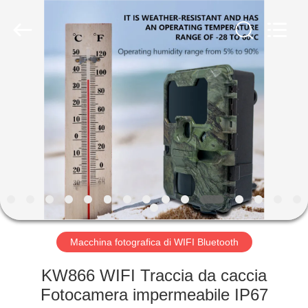
2026
KEEPWAY
INDUSTRIAL
(
ASIA
)
CO.,LTD.
All
CASA.
Rights
Reserved.
PRODOTTI
VIDEO
SU
DI
NOI
Macchina fotografica di WIFI Bluetooth
KW866 WIFI Traccia da caccia
VISITA
Fotocamera impermeabile IP67