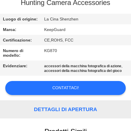
ALLA
Hunting Camera Accessories
FABBRICA
Luogo di origine:
La Cina Shenzhen
CONTROLLO
Marca:
KeepGuard
DELLA
Certificazione:
CE,ROHS, FCC
QUALITÀ
Numero di
KG870
modello:
CONTATTACI
Evidenziare:
,
accessori della macchina fotografica di azione
accessori della macchina fotografica del gioco
NOTIZIE
CONTATTACI!
CHIEDI
DETTAGLI DI APERTURA
UN
PREVENTIVO