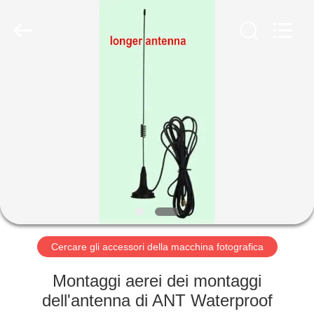
2026
KEEPWAY
INDUSTRIAL
(
ASIA
)
CO.,LTD.
All
CASA.
Rights
Reserved.
PRODOTTI
VIDEO
SU
DI
NOI
Cercare gli accessori della macchina fotografica
Montaggi aerei dei montaggi
VISITA
dell'antenna di ANT Waterproof