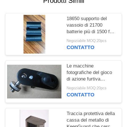
Prodotti Simili
MAPPA
18650 supporto del
DEL
vassoio di 21700
SITO
batterie più di 1500 foto
hanno inviato la visione
Negoziabile MOQ:20pcs
notturna che cerca gli
POLITICA
CONTATTO
accessori della
SULLA
macchina fotografica
del gioco della
PRIVACY
Le macchine
macchina fotografica
fotografiche del gioco
di azione furtiva
trascinano i supporti di
Negoziabile MOQ:20pcs
attacco della macchina
CONTATTO
fotografica/cassa del
metallo
Traccia protettiva della
cassa del metallo di
KeepGuard che cerca