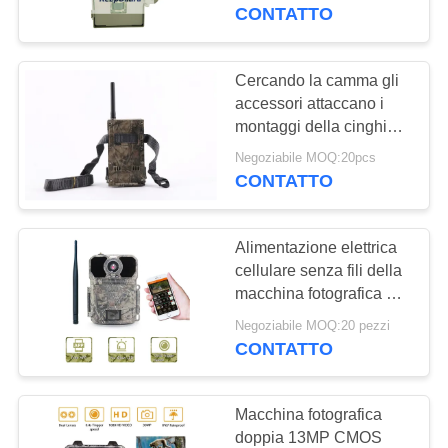
ALLA
fotografiche 5
CONTATTO
FABBRICA
Cercando la camma gli
36
CONTROLLO
accessori attaccano i
Macchina
montaggi della cinghia
DELLA
della macchina
fotografica della
Negoziabile MOQ:20pcs
QUALITÀ
fotografica della traccia
CONTATTO
legano i montaggi con
fauna selvatica di
un nastro
CONTATTACI
Digital
Alimentazione elettrica
cellulare senza fili della
NOTIZIE
macchina fotografica 9v
64
del gioco 4G di
Negoziabile MOQ:20 pezzi
macchina
Keepguard KG895APP
CONTATTO
CHIEDI
fotografica della
UN
Macchina fotografica
traccia 4G
PREVENTIVO
doppia 13MP CMOS