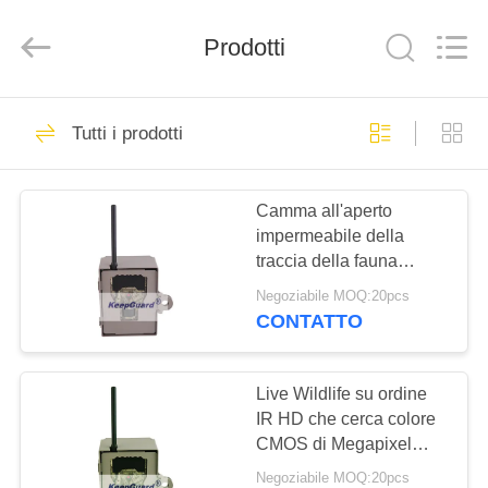
2025
KEEPWAY
INDUSTRIAL
(
Prodotti
ASIA
)
CO.,LTD.
All
CASA.
Rights
196
Reserved.
Tutti i prodotti
Macchine
PRODOTTI
fotografiche di
Camma all'aperto
impermeabile della
caccia di HD
VIDEO
traccia della fauna
selvatica della macchina
Negoziabile MOQ:20pcs
fotografica del sensore
SU
CONTATTO
di moto da 8 batterie AA
76
DI
Macchina
NOI
Live Wildlife su ordine
IR HD che cerca colore
fotografica cercante
CMOS di Megapixel
VISITA
delle macchine
infrarossa
Negoziabile MOQ:20pcs