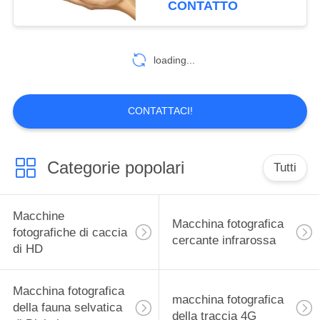
CONTATTO
14
Macchina
loading...
fotografica del
giardino della fauna
CONTATTACI!
selvatica
Categorie popolari
Tutti
27
Macchina
Macchine
Macchina fotografica
fotografica della
fotografiche di caccia
cercante infrarossa
di HD
traccia di GPS
Macchina fotografica
macchina fotografica
della fauna selvatica
della traccia 4G