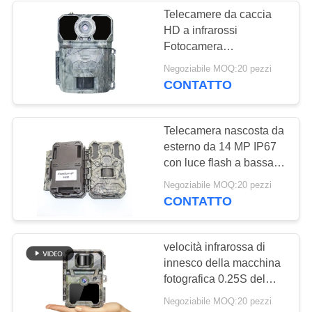
Telecamere da caccia
HD a infrarossi
27
Fotocamera
Cercare gli
impermeabile per
Negoziabile MOQ:20 pezzi
esplorazione della fauna
CONTATTO
accessori della
selvatica 4G
macchina
Telecamera nascosta da
fotografica
esterno da 14 MP IP67
con luce flash a bassa
luminosità a due lenti
19
Negoziabile MOQ:20 pezzi
CONTATTO
Macchina
fotografica cellulare
velocità infrarossa di
innesco della macchina
del gioco
fotografica 0.25S del
gioco di 1080*1920
Negoziabile MOQ:20 pezzi
940nm Wildview