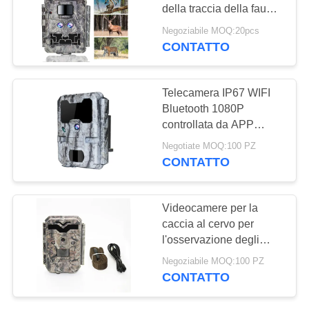
della traccia della fauna
MAPPA
selvatica della lente
Negoziabile MOQ:20pcs
1080P di DC12V
DEL
CONTATTO
45
nessuna camma di
SITO
Macchina
incandescenza
Telecamera IP67 WIFI
fotografica senza fili
Bluetooth 1080P
POLITICA
controllata da APP
della traccia
SULLA
impermeabile per la
Negotiate MOQ:100 PZ
caccia
PRIVACY
CONTATTO
43
Videocamere per la
Macchina
caccia al cervo per
l'osservazione degli
fotografica di WIFI
animali 1920x1080P
Negoziabile MOQ:100 PZ
Bluetooth
CONTATTO