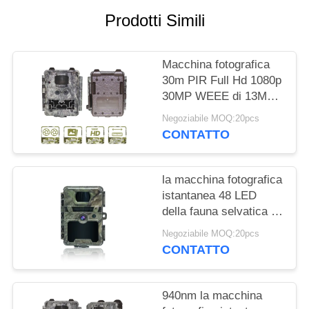
Prodotti Simili
MAPPA
DEL
Macchina fotografica
SITO
30m PIR Full Hd 1080p
30MP WEEE di 13MP
POLITICA
Cmos Wildview Game
Negoziabile MOQ:20pcs
CONTATTO
SULLA
PRIVACY
la macchina fotografica
istantanea 48 LED
della fauna selvatica di
940nm Digital non non
Negoziabile MOQ:20pcs
emette luce PIR For
CONTATTO
Hunting
940nm la macchina