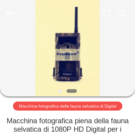
2026
KEEPWAY
INDUSTRIAL
(
ASIA
)
CO.,LTD.
All
CASA.
Rights
Reserved.
PRODOTTI
VIDEO
SU
DI
NOI
Macchina fotografica della fauna selvatica di Digital
Macchina fotografica piena della fauna
VISITA
selvatica di 1080P HD Digital per i