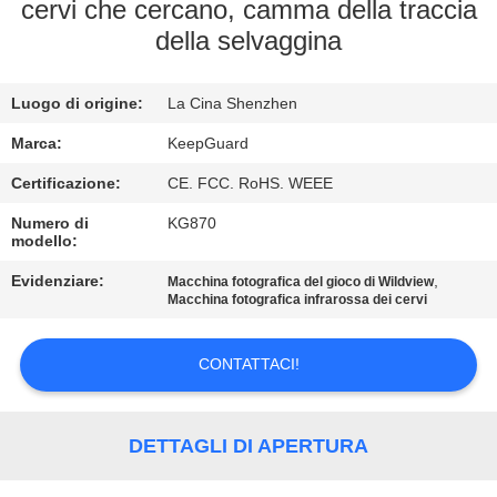
ALLA
cervi che cercano, camma della traccia
della selvaggina
FABBRICA
Luogo di origine:
La Cina Shenzhen
CONTROLLO
DELLA
Marca:
KeepGuard
QUALITÀ
Certificazione:
CE. FCC. RoHS. WEEE
Numero di
KG870
modello:
CONTATTACI
Evidenziare:
,
Macchina fotografica del gioco di Wildview
Macchina fotografica infrarossa dei cervi
NOTIZIE
CONTATTACI!
CHIEDI
UN
DETTAGLI DI APERTURA
PREVENTIVO