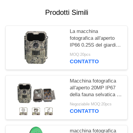
MAPPA
Prodotti Simili
DEL
SITO
La macchina
fotografica all'aperto
IP66 0.25S del giardino
POLITICA
della micro lente avvia
MOQ:20pcs
SULLA
per fucilazione più
CONTATTO
vicina
PRIVACY
Macchina fotografica
all'aperto 20MP IP67
della fauna selvatica di
infrarosso della
Negoziabile MOQ:20pcs
macchina fotografica
CONTATTO
KG790 dei cervi
macchina fotografica