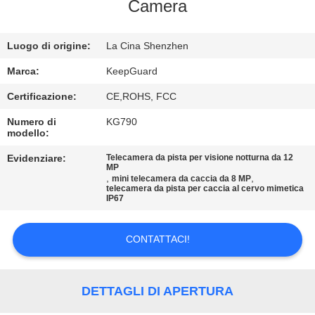
ALLA
Camera
FABBRICA
Luogo di origine:
La Cina Shenzhen
CONTROLLO
Marca:
KeepGuard
DELLA
Certificazione:
CE,ROHS, FCC
QUALITÀ
Numero di
KG790
modello:
CONTATTACI
Evidenziare:
Telecamera da pista per visione notturna da 12
MP
,
,
mini telecamera da caccia da 8 MP
telecamera da pista per caccia al cervo mimetica
IP67
NOTIZIE
CONTATTACI!
CHIEDI
UN
DETTAGLI DI APERTURA
PREVENTIVO