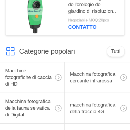
dell'orologio del
giardino di risoluzione
HD della macchina
Negoziabile MOQ:20pcs
fotografica IPx4 del
CONTATTO
giardino della fauna
selvatica 1280x1024
Categorie popolari
Tutti
Macchine
Macchina fotografica
fotografiche di caccia
cercante infrarossa
di HD
Macchina fotografica
macchina fotografica
della fauna selvatica
della traccia 4G
di Digital