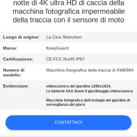
ALLA
notte di 4K ultra HD di caccia della
macchina fotografica impermeabile
FABBRICA
della traccia con il sensore di moto
CONTROLLO
Luogo di origine:
La Cina Shenzhen
DELLA
Marca:
KeepGuard
QUALITÀ
Certificazione:
CE FCC RoHS IP67
CONTATTACI
Numero di
Macchina fotografica della traccia di KW698A
modello:
Evidenziare:
,
videocamera del giardino 1280x1024
NOTIZIE
Le batterie 4AA fanno il giardinaggio videocamera
,
Macchina fotografica dell'orologio del giardino di
sorveglianza del gioco
CHIEDI
UN
CONTATTACI!
PREVENTIVO