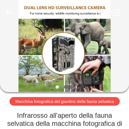
2026
KEEPWAY
INDUSTRIAL
(
ASIA
)
CO.,LTD.
All
CASA.
Rights
Reserved.
PRODOTTI
VIDEO
SU
DI
NOI
Macchina fotografica del giardino della fauna selvatica
Infrarosso all'aperto della fauna
VISITA
selvatica della macchina fotografica di