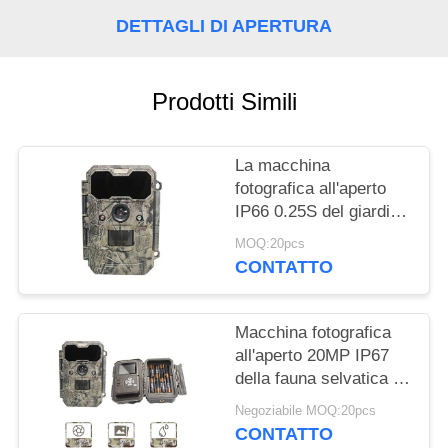
DETTAGLI DI APERTURA
MAPPA
DEL
Prodotti Simili
SITO
POLITICA
La macchina
fotografica all'aperto
SULLA
IP66 0.25S del giardino
PRIVACY
della micro lente avvia
MOQ:20pcs
per fucilazione più
CONTATTO
vicina
Macchina fotografica
all'aperto 20MP IP67
della fauna selvatica di
infrarosso della
Negoziabile MOQ:20pcs
macchina fotografica
CONTATTO
KG790 dei cervi