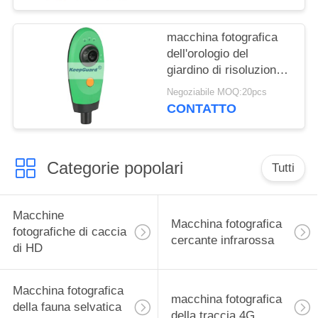
macchina fotografica
dell'orologio del
giardino di risoluzione
HD della macchina
Negoziabile MOQ:20pcs
fotografica IPx4 del
CONTATTO
giardino della fauna
selvatica 1280x1024
Categorie popolari
Tutti
Macchine
Macchina fotografica
fotografiche di caccia
cercante infrarossa
di HD
Macchina fotografica
macchina fotografica
della fauna selvatica
della traccia 4G