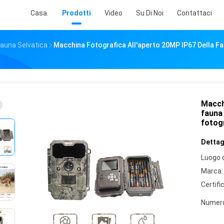
Casa.
Prodotti
Video
Su Di Noi
Contattaci
Fauna Selvatica
Macchina Fotografica All'aperto 20MP IP67 Della Fa
Macch
fauna 
fotogr
Dettagl
Luogo d
Marca:
Certifi
Numero