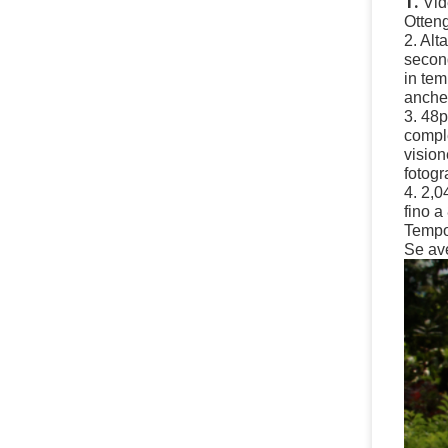
1. 
Vid
Otteng
2. Alt
secon
in tem
anche 
3. 48p
comple
vision
fotogr
4. 2,0
fino a
Tempor
Se ave