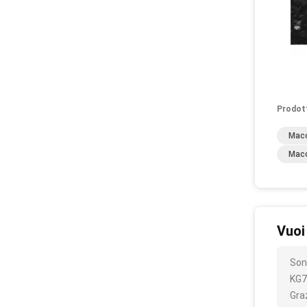
Prodot
Macc
Macc
Vuoi
Son
KG7
Gra