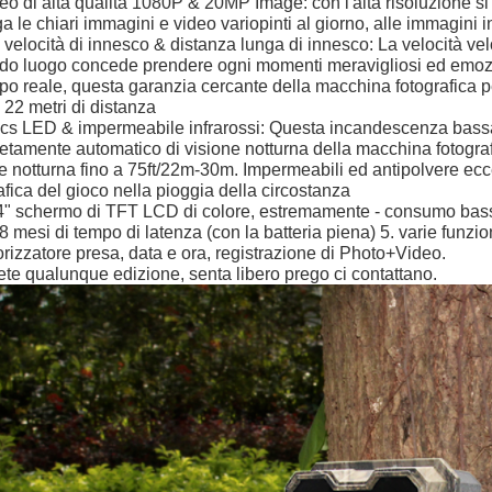
eo di alta qualità 1080P & 20MP Image: con l'alta risoluzione si as
a le chiari immagini e video variopinti al giorno, alle immagini i
a velocità di innesco & distanza lunga di innesco: La velocità vel
do luogo concede prendere ogni momenti meravigliosi ed emozio
po reale, questa garanzia cercante della macchina fotografica 
22 metri di distanza
cs LED & impermeabile infrarossi: Questa incandescenza bassa i
tamente automatico di visione notturna della macchina fotografi
e notturna fino a 75ft/22m-30m. Impermeabili ed antipolvere ecc
afica del gioco nella pioggia della circostanza
4" schermo di TFT LCD di colore, estremamente - consumo basso 
 8 mesi di tempo di latenza (con la batteria piena) 5. varie funzion
izzatore presa, data e ora, registrazione di Photo+Video.
te qualunque edizione, senta libero prego ci contattano.