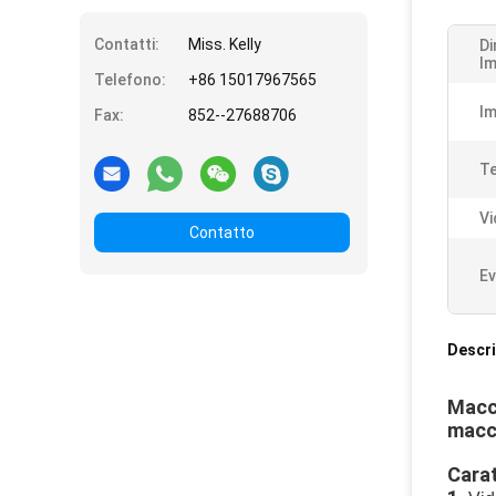
Contatti:
Miss. Kelly
Di
Im
Telefono:
+86 15017967565
Im
Fax:
852--27688706
Te
Vi
Contatto
Ev
Descri
Macch
macch
Carat