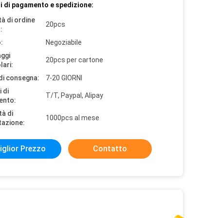
i di pagamento e spedizione:
à di ordine
20pcs
:
:
Negoziabile
aggi
20pcs per cartone
lari:
di consegna:
7-20 GIORNI
 di
T/T, Paypal, Alipay
ento:
tà di
1000pcs al mese
tazione:
iglior Prezzo
Contatto