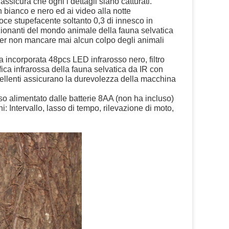
sicura che ogni i dettagli siano catturati. 
n bianco e nero ed ai video alla notte
oce stupefacente soltanto 0,3 di innesco in 
nanti del mondo animale della fauna selvatica 
per non mancare mai alcun colpo degli animali 
ncorporata 48pcs LED infrarosso nero, filtro 
ca infrarossa della fauna selvatica da IR con 
ellenti assicurano la durevolezza della macchina 
alimentato dalle batterie 8AA (non ha incluso) 
i: Intervallo, lasso di tempo, rilevazione di moto, 