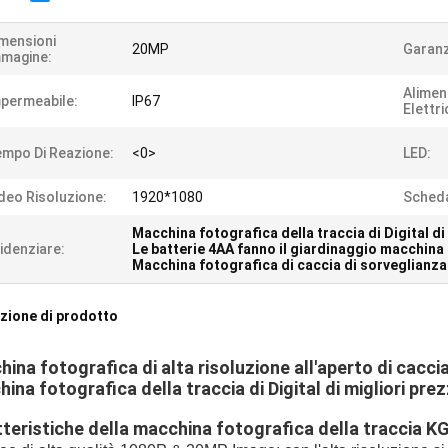
mensioni
20MP
Garanz
magine:
Alimen
permeabile:
IP67
Elettr
mpo Di Reazione:
<0>
LED:
deo Risoluzione:
1920*1080
Scheda
Macchina fotografica della traccia di Digital 
idenziare:
Le batterie 4AA fanno il giardinaggio macchina 
Macchina fotografica di caccia di sorveglianza
zione di prodotto
ina fotografica di alta risoluzione all'aperto
di
caccia
ina fotografica della traccia di
Digital
di migliori prez
teristiche della macchina fotografica della traccia K