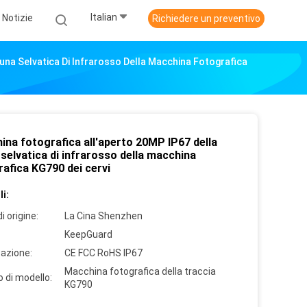
Italian
Notizie
Richiedere un preventivo
una Selvatica Di Infrarosso Della Macchina Fotografica
ina fotografica all'aperto 20MP IP67 della
selvatica di infrarosso della macchina
afica KG790 dei cervi
i:
i origine:
La Cina Shenzhen
KeepGuard
cazione:
CE FCC RoHS IP67
Macchina fotografica della traccia
 di modello:
KG790