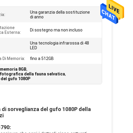
Una garanzia della sostituzione
ia:
di anno
tazione
Di sostegno ma non incluso
ica Esterna:
Una tecnologia infrarossa di 48
LED
 Di Memoria:
fino a 512GB
di memoria 8GB
,
fotografica della fauna selvatica
,
 del gufo 1080P
 di sorveglianza del gufo 1080P della 
zi
G790: