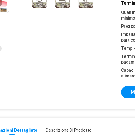
Termin
Quantit
minimo
Prezzo
Imball
partico
Tempi 
Termini
pagam
Capaci
alimen
M
azioni Dettagliate
Descrizione Di Prodotto